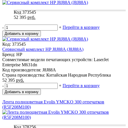
Код 373545
52 395
руб.
-
+
Перейти в корзину
Добавить в корзину
Код: 373545
Сервисный комплект HP J8J88A (J8J88A)
Бренд: HP
Совместимые модели печатающих устройств: LaserJet
Enterprise M631dn
Код производителя: J8J88A
Страна производства: Китайская Народная Республика
52 395
руб.
-
+
Перейти в корзину
Добавить в корзину
Лента полноцветная Evolis YMCKO 300 отпечатков
(R5F208M100)
Код 378256