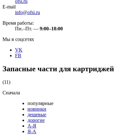
ofsi.ru
E-mail
info@ofsi.ru
Время работы:
Пн.–Пт. —
9:00–18:00
Мы в соцсетях
VK
FB
Запасные части для картриджей
(11)
Сначала
популярные
новинки
дешевые
дорогие
А-Я
Я-А