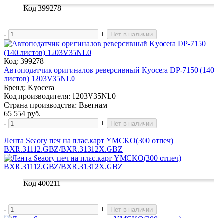
Код 399278
-
+
Нет в наличии
Код: 399278
Автоподатчик оригиналов реверсивный Kyocera DP-7150 (140
листов) 1203V35NL0
Бренд: Kyocera
Код производителя: 1203V35NL0
Страна производства: Вьетнам
65 554
руб.
-
+
Нет в наличии
Лента Seaory печ на плас.карт YMCKO(300 отпеч)
BXR.31112.GBZ/BXR.31312X.GBZ
Код 400211
-
+
Нет в наличии