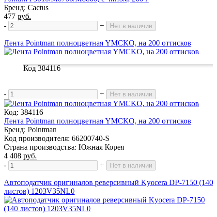
Бренд: Cactus
477
руб.
-
+
Нет в наличии
Лента Pointman полноцветная YMCKO, на 200 оттисков
Код 384116
-
+
Нет в наличии
Код: 384116
Лента Pointman полноцветная YMCKO, на 200 оттисков
Бренд: Pointman
Код производителя: 66200740-S
Страна производства: Южная Корея
4 408
руб.
-
+
Нет в наличии
Автоподатчик оригиналов реверсивный Kyocera DP-7150 (140
листов) 1203V35NL0