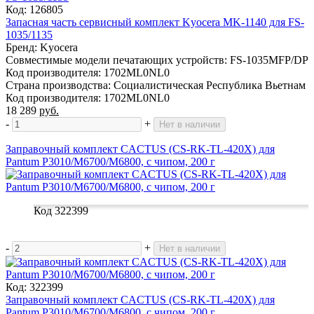
Код: 126805
Запасная часть сервисный комплект Kyocera MK-1140 для FS-
1035/1135
Бренд: Kyocera
Совместимые модели печатающих устройств: FS-1035MFP/DP
Код производителя: 1702ML0NL0
Страна производства: Социалистическая Республика Вьетнам
Код производителя: 1702ML0NL0
18 289
руб.
-
+
Нет в наличии
Заправочный комплект CACTUS (CS-RK-TL-420X) для
Pantum P3010/M6700/M6800, c чипом, 200 г
Код 322399
-
+
Нет в наличии
Код: 322399
Заправочный комплект CACTUS (CS-RK-TL-420X) для
Pantum P3010/M6700/M6800, c чипом, 200 г