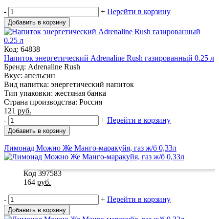
-
+
Перейти в корзину
Добавить в корзину
Код: 64838
Напиток энергетический Adrenaline Rush газированный 0.25 л
Бренд: Adrenaline Rush
Вкус: апельсин
Вид напитка: энергетический напиток
Тип упаковки: жестяная банка
Страна производства: Россия
121
руб.
-
+
Перейти в корзину
Добавить в корзину
Лимонад Можно Же Манго-маракуйя, газ ж/б 0,33л
Код 397583
164
руб.
-
+
Перейти в корзину
Добавить в корзину