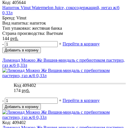
Код: 405644
Напиток Vinut Watermelon Juice, сокосодержащий, негаз ж/б
0,33л
Бренд: Vinut
Вид напитка: напиток
Тип упаковки: жестяная банка
Страна производства: Вьетнам
144
руб.
-
+
Перейти в корзину
Добавить в корзину
Лимонад Можно Же Вишня-миндаль с пребиотиком пастериз,
газ ж/б 0,33л
Код 409402
174
руб.
-
+
Перейти в корзину
Добавить в корзину
Код: 409402
Лимонад Можно Же Вишня-миндаль с пребиотиком пастериз,