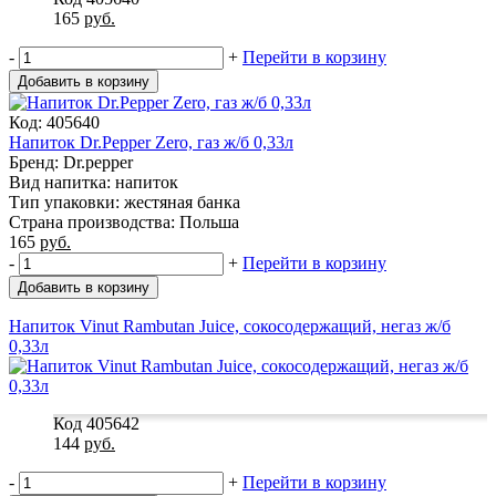
165
руб.
-
+
Перейти в корзину
Добавить в корзину
Код: 405640
Напиток Dr.Pepper Zero, газ ж/б 0,33л
Бренд: Dr.pepper
Вид напитка: напиток
Тип упаковки: жестяная банка
Страна производства: Польша
165
руб.
-
+
Перейти в корзину
Добавить в корзину
Напиток Vinut Rambutan Juice, сокосодержащий, негаз ж/б
0,33л
Код 405642
144
руб.
-
+
Перейти в корзину