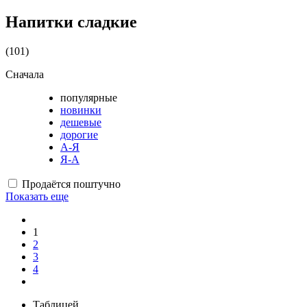
Напитки сладкие
(101)
Сначала
популярные
новинки
дешевые
дорогие
А-Я
Я-А
Продаётся поштучно
Показать еще
1
2
3
4
Таблицей