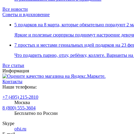
Все новости
Советы и вдохновение
5 подарков на 8 марта, которые обязательно порадуют
2 м
Яркие и полезные сюрпризы поднимут настроение девоч
7 простых и местами гениальных идей подарков на 23 фе
Что подарить парню, отцу, ребёнку, коллеге. Варианты н
Все статьи
Информация
Контакты
Наши телефоны:
+7 (495) 215-2810
Москва
8 (800) 555-3604
Бесплатно по России
Skype
ofsi.ru