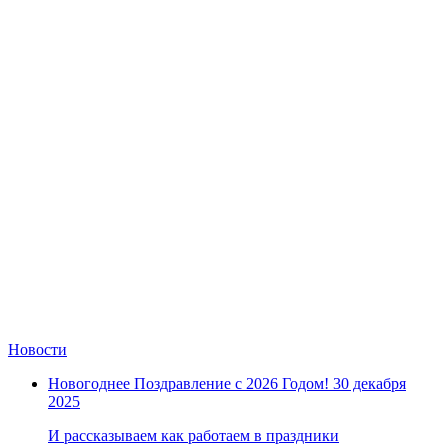
Замки прочие
Ящики для инструментов
Пленки солнцезащитные для окон
Все товары раздела
«Хозтовары»
Новости
Новогоднее Поздравление с 2026 Годом!
30 декабря
2025
И рассказываем как работаем в праздники