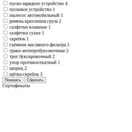
Изделия для медицинских отходов
Инструменты и аксессуары для графики
Замки прочие
пуско-зарядное устройство
4
Материалы для творчества
Ящики для инструментов
Мешки для мусора медицинские
пусковое устройство
1
Проволока синельная (пушистая)
Пленки солнцезащитные для окон
Контейнеры для медицинских отходов
пылесос автомобильный
1
Все товары раздела
Все товары раздела
Цветная пористая резина и пластик
«Хозтовары»
«Медицина, спецодежда и
ремень крепления груза
2
Фетр
салфетки влажные
1
Все товары раздела
«Для учебы и творчества»
салфетки сухие
1
скребок
1
съёмник масляного фильтра
1
траки антипробуксовочные
2
трос буксировочный
2
упор противооткатный
1
шприц
2
щётка-скребок
3
Показать
Сбросить
Сертификаты