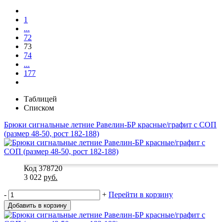
1
...
72
73
74
...
177
Таблицей
Списком
Брюки сигнальные летние Равелин-БР красные/графит с СОП
(размер 48-50, рост 182-188)
Код 378720
3 022
руб.
-
+
Перейти в корзину
Добавить в корзину