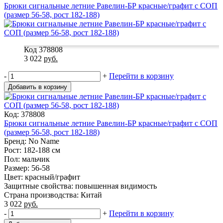
Брюки сигнальные летние Равелин-БР красные/графит с СОП
(размер 56-58, рост 182-188)
Код 378808
3 022
руб.
-
+
Перейти в корзину
Добавить в корзину
Код: 378808
Брюки сигнальные летние Равелин-БР красные/графит с СОП
(размер 56-58, рост 182-188)
Бренд: No Name
Рост: 182-188 см
Пол: мальчик
Размер: 56-58
Цвет: красный/графит
Защитные свойства: повышенная видимость
Страна производства: Китай
3 022
руб.
-
+
Перейти в корзину