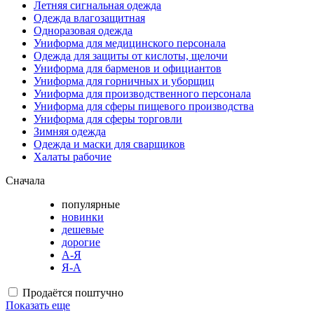
Летняя сигнальная одежда
Одежда влагозащитная
Одноразовая одежда
Униформа для медицинского персонала
Одежда для защиты от кислоты, щелочи
Униформа для барменов и официантов
Униформа для горничных и уборщиц
Униформа для производственного персонала
Униформа для сферы пищевого производства
Униформа для сферы торговли
Зимняя одежда
Одежда и маски для сварщиков
Халаты рабочие
Сначала
популярные
новинки
дешевые
дорогие
А-Я
Я-А
Продаётся поштучно
Показать еще