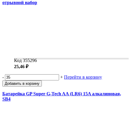
отрывной набор
Код 355296
25,46 ₽
-
+
Перейти в корзину
Добавить в корзину
Батарейка GP Super G-Tech AA (LR6) 15A алкалиновая,
SB4