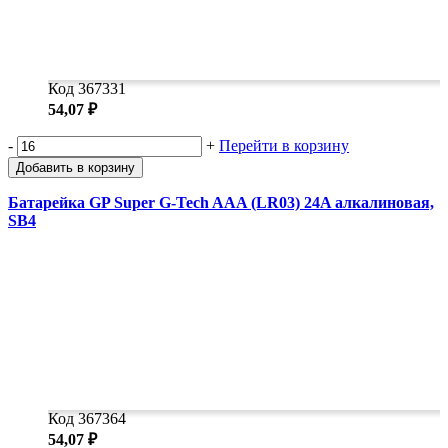
Код 367331
54,07 ₽
-
+
Перейти в корзину
Добавить в корзину
Батарейка GP Super G-Tech AAA (LR03) 24A алкалиновая,
SB4
Код 367364
54,07 ₽