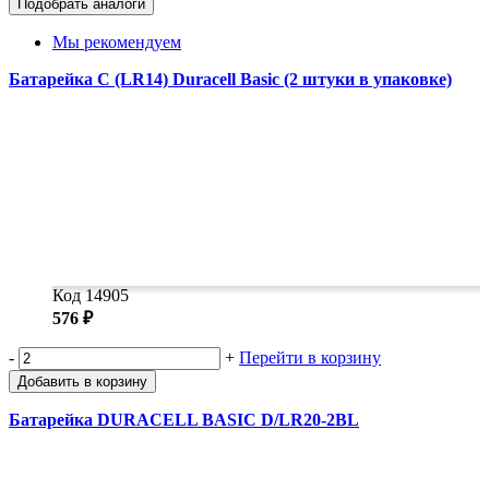
Подобрать аналоги
Замки прочие
Ящики для инструментов
Мы рекомендуем
Пленки солнцезащитные для окон
Все товары раздела
«Хозтовары»
Батарейка C (LR14) Duracell Basic (2 штуки в упаковке)
Код 14905
576 ₽
-
+
Перейти в корзину
Добавить в корзину
Батарейка DURACELL BASIC D/LR20-2BL