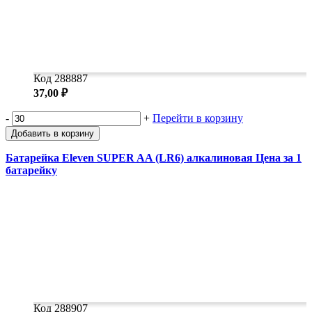
Код 288887
37,00 ₽
-
+
Перейти в корзину
Добавить в корзину
Батарейка Eleven SUPER AA (LR6) алкалиновая Цена за 1
батарейку
Код 288907