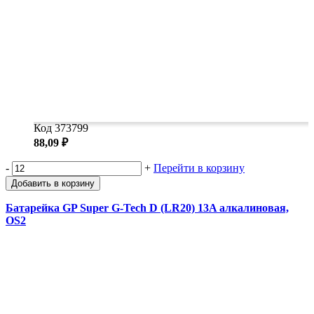
Код 373799
88,09 ₽
-
+
Перейти в корзину
Добавить в корзину
Батарейка GP Super G-Tech D (LR20) 13A алкалиновая,
OS2