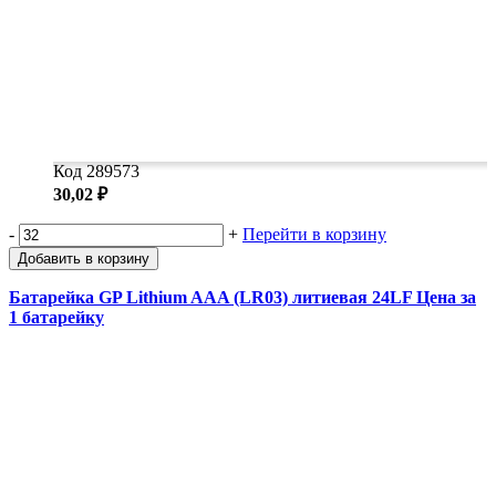
Код 289573
30,02 ₽
-
+
Перейти в корзину
Добавить в корзину
Батарейка GP Lithium AAA (LR03) литиевая 24LF Цена за
1 батарейку