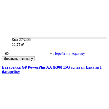
Код 273206
22,77 ₽
-
+
Перейти в корзину
Добавить в корзину
Батарейка GP PowerPlus AA (R06) 15G солевая Цена за 1
батарейку