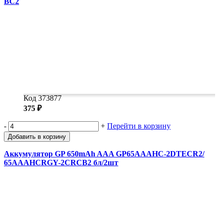
BC2
Код 373877
375 ₽
-
+
Перейти в корзину
Добавить в корзину
Аккумулятор GP 650mAh AAA GP65AAAHC-2DTECR2/
65AAAHCRGY-2CRCB2 бл/2шт