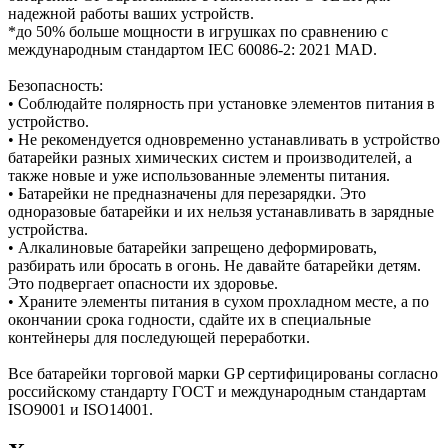
Замки прочие
надежной работы ваших устройств.
Ящики для инструментов
*до 50% больше мощности в игрушках по сравнению с
Пленки солнцезащитные для окон
международным стандартом IEC 60086-2: 2021 MAD.
Все товары раздела
«Хозтовары»
Безопасность:
• Соблюдайте полярность при установке элементов питания в
устройство.
• Не рекомендуется одновременно устанавливать в устройство
батарейки разных химических систем и производителей, а
также новые и уже использованные элементы питания.
• Батарейки не предназначены для перезарядки. Это
одноразовые батарейки и их нельзя устанавливать в зарядные
устройства.
• Алкалиновые батарейки запрещено деформировать,
разбирать или бросать в огонь. Не давайте батарейки детям.
Это подвергает опасности их здоровье.
• Храните элементы питания в сухом прохладном месте, а по
окончании срока годности, сдайте их в специальные
контейнеры для последующей переработки.
Все батарейки торговой марки GP сертифицированы согласно
российскому стандарту ГОСТ и международным стандартам
ISO9001 и ISO14001.