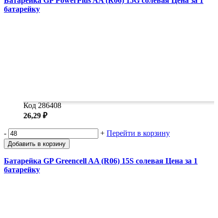
Батарейка GP PowerPlus AA (R06) 15G солевая Цена за 1
батарейку
Код 286408
26,29 ₽
-
+
Перейти в корзину
Добавить в корзину
Батарейка GP Greencell AA (R06) 15S солевая Цена за 1
батарейку