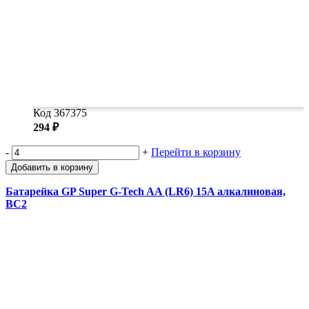
Код 367375
294 ₽
-
+
Перейти в корзину
Добавить в корзину
Батарейка GP Super G-Tech AA (LR6) 15A алкалиновая,
BC2