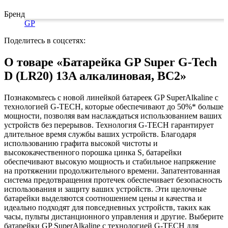
Коврики на стол прочие
живописи
антисептики
Знаки запрещающие
Все товары раздела
Нити, шпагаты и иглы
Карандаши художественные
Знаки по электробезопасности
«Канцтовары»
Бренд
Кисти художественные
Иглы для прошивки документов
Знаки предписывающие
GP
Краски художественные
Нити и ленты
Знаки предупреждающие
Мольберты, холсты, этюдники
Шпагаты и проволока
Знаки эвакуационные
Поделитесь в соцсетях:
Пастель, сангина, уголь, сепия
Станки и иглы для архивного
Знаки пожарной безопасности
Линеры, роллеры, ручки для графики
переплета
Конусы сигнальные
О товаре «Батарейка GP Super G-Tech
Пакеты упаковочные
Медицинское белье и покрытия
Профессиональные наборы для
D (LR20) 13A алкалиновая, BC2»
художников
Пакеты майка
Одноразовые простыни, покрытия и
Картон грунтованный для
Пакеты с замком (Zip-Lock)
подстилки
Медицинские товары
художественных работ
Пакеты с петлевой и вырубной ручкой
Познакомьтесь с новой линейкой батареек GP SuperAlkaline с
Инструменты и аксессуары для
Пакеты вакуумные
Расходные материалы для мед. техники
технологией G-TECH, которые обеспечивают до 50%* больше
графики
Пакеты бумажные
Ортопедические товары
мощности, позволяя вам наслаждаться использованием ваших
Материалы для творчества
Пакеты фасовочные
Расходные материалы для
устройств без перерывов. Технология G-TECH гарантирует
Фольга и бумага для выпечки
Проволока синельная (пушистая)
стерилизации
длительное время службы ваших устройств. Благодаря
Инъекционные средства
Цветная пористая резина и пластик
Рукав для запекания
использованию графита высокой чистоты и
Фетр
Фольга пищевая
Салфетки инъекционные
высококачественного порошка цинка S, батарейки
Все товары раздела
Бумага для выпечки
Иглы и шприцы
«Для учебы и
обеспечивают высокую мощность и стабильное напряжение
творчества»
Самоклеющиеся крючки и полоски
Изделия для медицинских отходов
на протяжении продолжительного времени. Запатентованная
Самоклеящиеся легкоудаляемые
Мешки для мусора медицинские
система предотвращения протечек обеспечивает безопасность
аксессуары
Контейнеры для медицинских отходов
использования и защиту ваших устройств. Эти щелочные
Хозяйственные принадлежности
Все товары раздела
«Медицина, спецодежда
батарейки выделяются соотношением цены и качества и
и безопасность»
Мешки для мусора
идеально подходят для повседневных устройств, таких как
Ящики, боксы и корзины
часы, пульты дистанционного управления и другие. Выберите
универсальные
батарейки GP SuperAlkaline с технологией G-TECH для