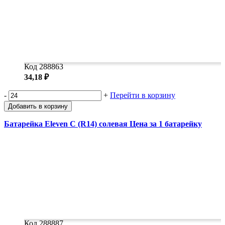
Код 288863
34,18 ₽
-
+
Перейти в корзину
Добавить в корзину
Батарейка Eleven C (R14) солевая Цена за 1 батарейку
Код 288887