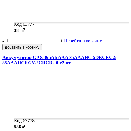
Код 63777
381 ₽
-
+
Перейти в корзину
Добавить в корзину
Аккумулятор GP 850mAh AAA 85AAAHC-5DECRC2/
85AAAHCRGY-2CRCB2 бл/2шт
Код 63778
586 ₽