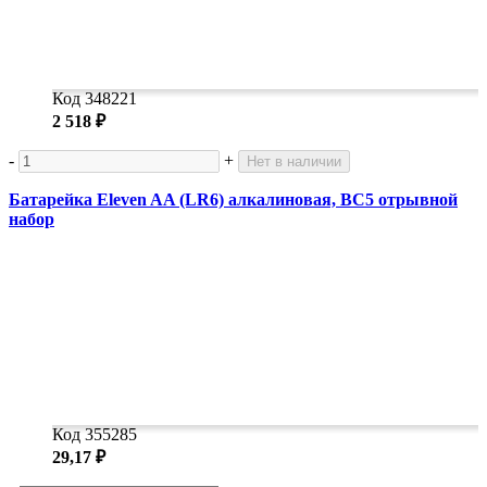
Код 348221
2 518 ₽
-
+
Нет в наличии
Батарейка Eleven AA (LR6) алкалиновая, BC5 отрывной
набор
Код 355285
29,17 ₽