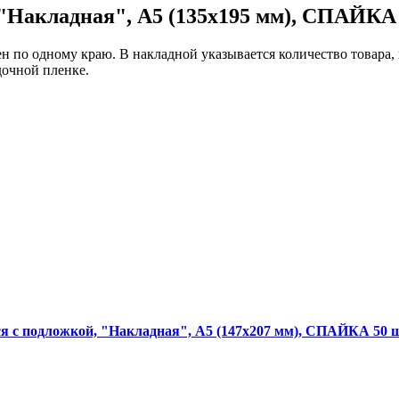
ых работ
 "Накладная", А5 (135х195 мм), СПАЙКА 
 безопасность»
н по одному краю. В накладной указывается количество товара, 
дочной пленке.
я с подложкой, "Накладная", А5 (147х207 мм), СПАЙКА 50 ш