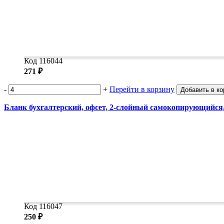
Код 116044
271 ₽
-
+
Перейти в корзину
Добавить в ко
Бланк бухгалтерский, офсет, 2-слойный самокопирующийся,
Код 116047
250 ₽