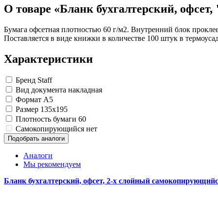
Изделия для медицинских отходов
Картон грунтованный для художественн
Замки прочие
О товаре «Бланк бухгалтерский, офсет,
Инструменты и аксессуары для графики
Ящики для инструментов
Мешки для мусора медицинские
Материалы для творчества
Пленки солнцезащитные для окон
Контейнеры для медицинских отходов
Все товары раздела
Все товары раздела
Проволока синельная (пушистая)
«Хозтовары»
«Медицина, спецодежда и
Бумага офсетная плотностью 60 г/м2. Внутренний блок проклее
Цветная пористая резина и пластик
Поставляется в виде книжки в количестве 100 штук в термоуса
Фетр
Все товары раздела
«Для учебы и творчества»
Характеристики
Бренд
Staff
Вид документа
накладная
Формат
A5
Размер
135x195
Плотность бумаги
60
Самокопирующийся
нет
Подобрать аналоги
Аналоги
Мы рекомендуем
Бланк бухгалтерский, офсет, 2-х слойный самокопирующийс