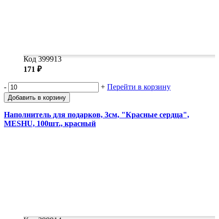
Замки прочие
Ящики для инструментов
Пленки солнцезащитные для окон
Все товары раздела
«Хозтовары»
Код 399913
171 ₽
-
+
Перейти в корзину
Добавить в корзину
Наполнитель для подарков, 3см, "Красные сердца",
MESHU, 100шт., красный