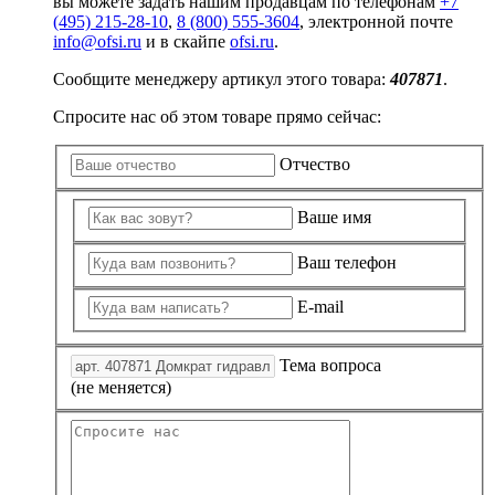
вы можете задать нашим продавцам по телефонам
+7
Замки прочие
(495) 215-28-10
,
8 (800) 555-3604
, электронной почте
Ящики для инструментов
info@ofsi.ru
и в скайпе
ofsi.ru
.
Пленки солнцезащитные для окон
Все товары раздела
«Хозтовары»
Сообщите менеджеру артикул этого товара:
407871
.
Спросите нас об этом товаре прямо сейчас:
Отчество
Ваше имя
Ваш телефон
E-mail
Тема вопроса
(не меняется)