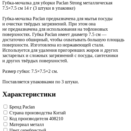
Замки прочие
Губка-мочалка для уборки Paclan Strong металлическая
Ящики для инструментов
7.5×7.5 см 14 г (3 штуки в упаковке)
Пленки солнцезащитные для окон
Все товары раздела
«Хозтовары»
Губка-мочалка Paclan предназначена для мытья посуды
и очистки твёрдых загрязнений. При этом она
не предназначена для использования на тефлоновых
поверхностях. Губка Paclan имеет диаметр 7.5 см —
достаточно обширный, чтобы охватывать большую площадь
поверхности. Изготовлена из нержавеющей стали.
Используется для удаления пригоревших жиров и других
застарелых и сложных загрязнений с посуды, сантехники
и других твёрдых поверхностей.
Размер губки: 7.5×7.5×2 см.
Поставляется упаковками по 3 штуки.
Характеристики
Бренд
Paclan
Страна производства
Китай
Код производителя
408210
Материал
металл
Цвет
серебристый