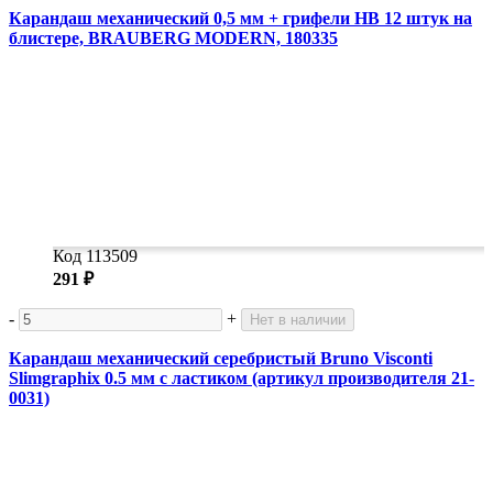
Карандаш механический 0,5 мм + грифели HB 12 штук на
блистере, BRAUBERG MODERN, 180335
Код 113509
291 ₽
-
+
Нет в наличии
Карандаш механический серебристый Bruno Visconti
Slimgraphix 0.5 мм с ластиком (артикул производителя 21-
0031)