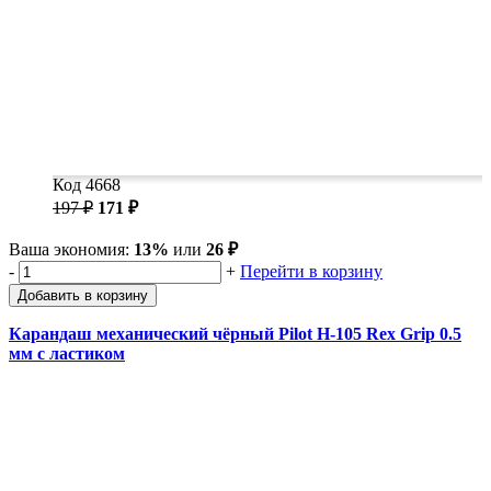
Код 4668
197 ₽
171 ₽
Ваша экономия:
13%
или
26 ₽
-
+
Перейти в корзину
Добавить в корзину
Карандаш механический чёрный Pilot H-105 Rex Grip 0.5
мм с ластиком