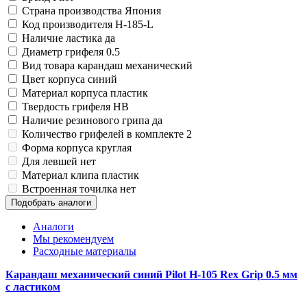
Замки прочие
Страна производства
Япония
Ящики для инструментов
Код производителя
H-185-L
Пленки солнцезащитные для окон
Наличие ластика
да
Все товары раздела
«Хозтовары»
Диаметр грифеля
0.5
Вид товара
карандаш механический
Цвет корпуса
синий
Материал корпуса
пластик
Твердость грифеля
HB
Наличие резинового грипа
да
Количество грифелей в комплекте
2
Форма корпуса
круглая
Для левшей
нет
Материал клипа
пластик
Встроенная точилка
нет
Подобрать аналоги
Аналоги
Мы рекомендуем
Расходные материалы
Карандаш механический синий Pilot H-105 Rex Grip 0.5 мм
с ластиком