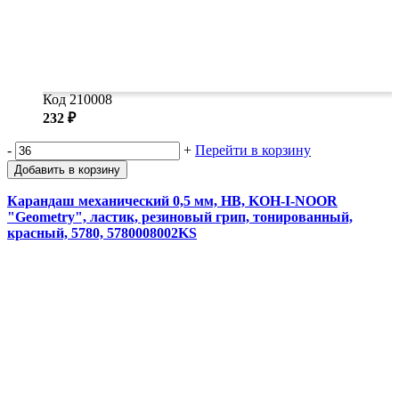
Код 210008
232 ₽
-
+
Перейти в корзину
Добавить в корзину
Карандаш механический 0,5 мм, HB, KOH-I-NOOR
"Geometry", ластик, резиновый грип, тонированный,
красный, 5780, 5780008002KS