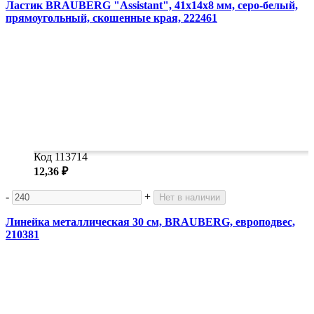
Ластик BRAUBERG "Assistant", 41х14х8 мм, серо-белый,
прямоугольный, скошенные края, 222461
Код 113714
12,36 ₽
-
+
Нет в наличии
Линейка металлическая 30 см, BRAUBERG, европодвес,
210381