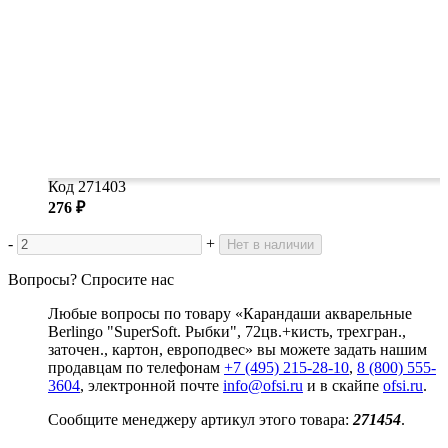
Код 271403
276 ₽
-
+
Нет в наличии
Вопросы? Спросите нас
Любые вопросы по товару «Карандаши акварельные
Berlingo "SuperSoft. Рыбки", 72цв.+кисть, трехгран.,
заточен., картон, европодвес» вы можете задать нашим
продавцам по телефонам
+7 (495) 215-28-10
,
8 (800) 555-
3604
, электронной почте
info@ofsi.ru
и в скайпе
ofsi.ru
.
Сообщите менеджеру артикул этого товара:
271454
.