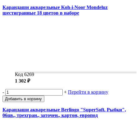
Карандаши акварельные Koh-i-Noor Mondeluz
шестигранные 18 цветов в наборе
Код 6269
1 302 ₽
-
+
Перейти в корзину
Добавить в корзину
Карандаши акварельные Berlingo "SuperSoft. Рыбки",
06цв., трехгран., заточен., картон, европод