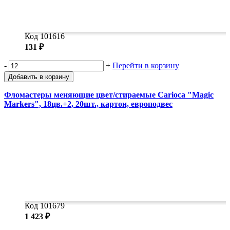
Код 101616
131 ₽
-
+
Перейти в корзину
Добавить в корзину
Фломастеры меняющие цвет/стираемые Carioca "Magic
Markers", 18цв.+2, 20шт., картон, европодвес
Код 101679
1 423 ₽