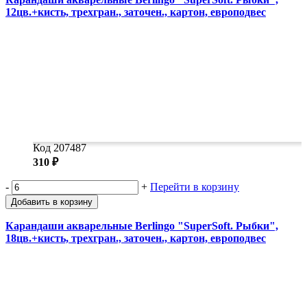
12цв.+кисть, трехгран., заточен., картон, европодвес
Код 207487
310 ₽
-
+
Перейти в корзину
Добавить в корзину
Карандаши акварельные Berlingo "SuperSoft. Рыбки",
18цв.+кисть, трехгран., заточен., картон, европодвес