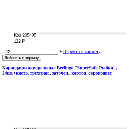
Код 205495
122 ₽
-
+
Перейти в корзину
Добавить в корзину
Карандаши акварельные Berlingo "SuperSoft. Рыбки",
24цв.+кисть, трехгран., заточен., картон, европодвес