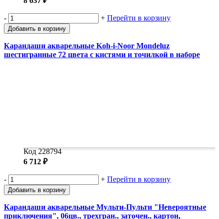
8 637 ₽
-
+
Перейти в корзину
Добавить в корзину
Карандаши акварельные Koh-i-Noor Mondeluz
шестигранные 72 цвета с кистями и точилкой в наборе
Код 228794
6 712 ₽
-
+
Перейти в корзину
Добавить в корзину
Карандаши акварельные Мульти-Пульти "Невероятные
приключения", 06цв., трехгран., заточен., картон,