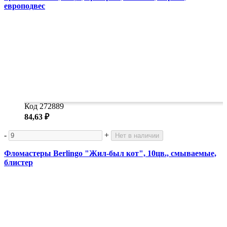
европодвес
Код 272889
84,63 ₽
-
+
Нет в наличии
Фломастеры Berlingo "Жил-был кот", 10цв., смываемые,
блистер