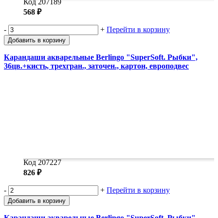
Код 207189
568 ₽
-
+
Перейти в корзину
Добавить в корзину
Карандаши акварельные Berlingo "SuperSoft. Рыбки",
36цв.+кисть, трехгран., заточен., картон, европодвес
Код 207227
826 ₽
-
+
Перейти в корзину
Добавить в корзину
Карандаши акварельные Berlingo "SuperSoft. Рыбки",