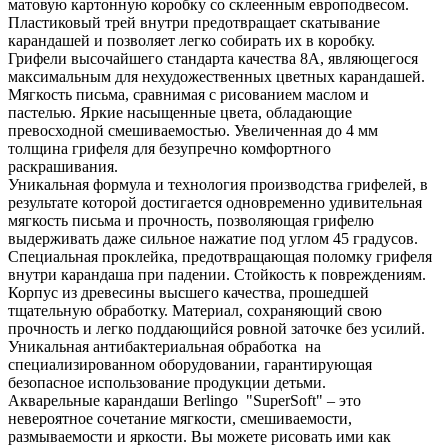
матовую картонную коробку со склеенным европодвесом.
Замки прочие
Пластиковый трей внутри предотвращает скатывание
Ящики для инструментов
карандашей и позволяет легко собирать их в коробку.
Пленки солнцезащитные для окон
Грифели высочайшего стандарта качества 8А, являющегося
Все товары раздела
«Хозтовары»
максимальным для нехудожественных цветных карандашей.
Мягкость письма, сравнимая с рисованием маслом и
пастелью. Яркие насыщенные цвета, обладающие
превосходной смешиваемостью. Увеличенная до 4 мм
толщина грифеля для безупречно комфортного
раскрашивания.
Уникальная формула и технология производства грифелей, в
результате которой достигается одновременно удивительная
мягкость письма и прочность, позволяющая грифелю
выдерживать даже сильное нажатие под углом 45 градусов.
Специальная проклейка, предотвращающая поломку грифеля
внутри карандаша при падении. Стойкость к повреждениям.
Корпус из древесины высшего качества, прошедшей
тщательную обработку. Материал, сохраняющий свою
прочность и легко поддающийся ровной заточке без усилий.
Уникальная антибактериальная обработка на
специализированном оборудовании, гарантирующая
безопасное использование продукции детьми.
Акварельные карандаши Berlingo "SuperSoft" – это
невероятное сочетание мягкости, смешиваемости,
размываемости и яркости. Вы можете рисовать ими как