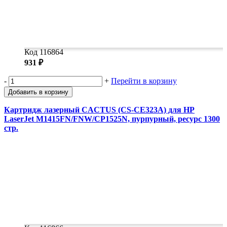
Код 116864
931 ₽
-
+
Перейти в корзину
Добавить в корзину
Картридж лазерный CACTUS (CS-CE323A) для HP
LaserJet M1415FN/FNW/CP1525N, пурпурный, ресурс 1300
стр.