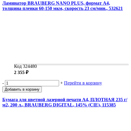
Ламинатор BRAUBERG NANO PLUS, формат A4,
толщина пленки 60-150 мкм, скорость 23 см/мин., 532621
Код 324480
2 355 ₽
-
+
Перейти в корзину
Добавить в корзину
Бумага для цветной лазерной печати А4, ПЛОТНАЯ 235 г/
м2, 200 л., BRAUBERG DIGITAL, 145% (CIE), 115385