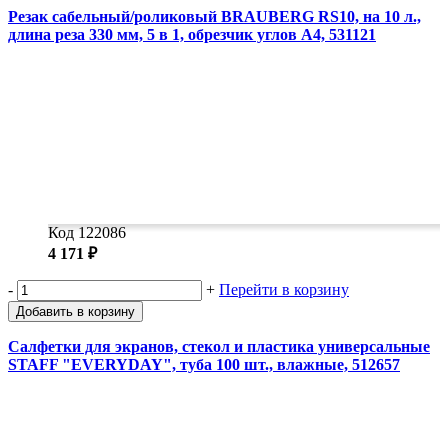
Резак сабельный/роликовый BRAUBERG RS10, на 10 л.,
длина реза 330 мм, 5 в 1, обрезчик углов А4, 531121
Код 122086
4 171 ₽
-
+
Перейти в корзину
Добавить в корзину
Салфетки для экранов, стекол и пластика универсальные
STAFF "EVERYDAY", туба 100 шт., влажные, 512657