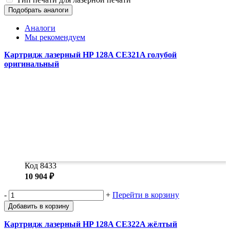
Замки прочие
Подобрать аналоги
Ящики для инструментов
Пленки солнцезащитные для окон
Аналоги
Все товары раздела
«Хозтовары»
Мы рекомендуем
Картридж лазерный HP 128A CE321A голубой
оригинальный
Код 8433
10 904 ₽
-
+
Перейти в корзину
Добавить в корзину
Картридж лазерный HP 128A CE322A жёлтый