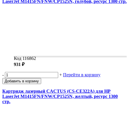
LaserJet M1415FN/FNW/CP1525N, голубой, ресурс 1300 стр.
Код 116862
931 ₽
-
+
Перейти в корзину
Добавить в корзину
Картридж лазерный CACTUS (CS-CE322A) для HP
LaserJet M1415FN/FNW/CP1525N, желтый, ресурс 1300
стр.