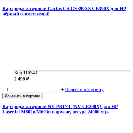
Замки прочие
Ящики для инструментов
Картридж лазерный Cactus CS-CE390XS CE390X для HP
Пленки солнцезащитные для окон
чёрный совместимый
Все товары раздела
«Хозтовары»
Код 116543
2 498 ₽
-
+
Перейти в корзину
Добавить в корзину
Картридж лазерный NV PRINT (NV-CE390X) для HP
LaserJet M602n/M603n и другие, ресурс 24000 стр.