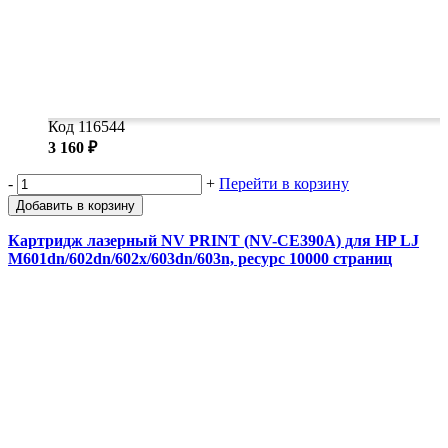
Код 116544
3 160 ₽
-
+
Перейти в корзину
Добавить в корзину
Картридж лазерный NV PRINT (NV-CE390A) для HP LJ
M601dn/602dn/602x/603dn/603n, ресурс 10000 страниц