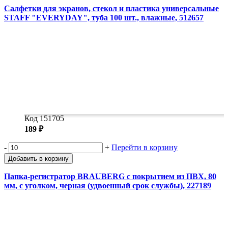
Салфетки для экранов, стекол и пластика универсальные
STAFF "EVERYDAY", туба 100 шт., влажные, 512657
Код 151705
189 ₽
-
+
Перейти в корзину
Добавить в корзину
Папка-регистратор BRAUBERG с покрытием из ПВХ, 80
мм, с уголком, черная (удвоенный срок службы), 227189