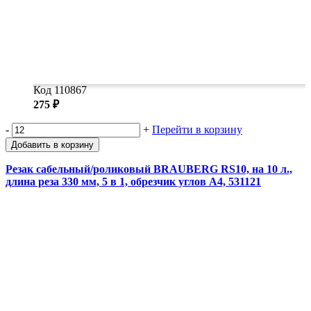
Код 110867
275 ₽
-
+
Перейти в корзину
Добавить в корзину
Резак сабельный/роликовый BRAUBERG RS10, на 10 л.,
длина реза 330 мм, 5 в 1, обрезчик углов А4, 531121