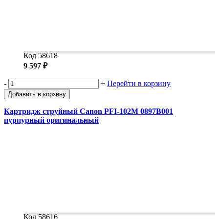
Замки прочие
Ящики для инструментов
Пленки солнцезащитные для окон
Все товары раздела
«Хозтовары»
Код 58618
9 597 ₽
-
+
Перейти в корзину
Добавить в корзину
Картридж струйный Canon PFI-102M 0897B001
пурпурный оригинальный
Код 58616