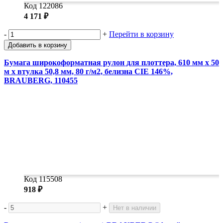
Код 122086
4 171 ₽
-
+
Перейти в корзину
Добавить в корзину
Бумага широкоформатная рулон для плоттера, 610 мм х 50
м х втулка 50,8 мм, 80 г/м2, белизна CIE 146%,
BRAUBERG, 110455
Код 115508
918 ₽
-
+
Нет в наличии