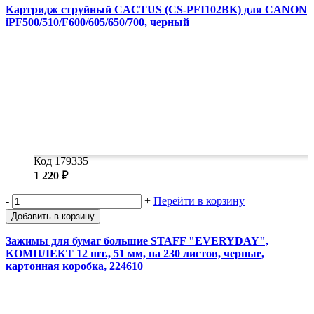
Картридж струйный CACTUS (CS-PFI102BK) для CANON
iPF500/510/F600/605/650/700, черный
Код 179335
1 220 ₽
-
+
Перейти в корзину
Добавить в корзину
Зажимы для бумаг большие STAFF "EVERYDAY",
КОМПЛЕКТ 12 шт., 51 мм, на 230 листов, черные,
картонная коробка, 224610