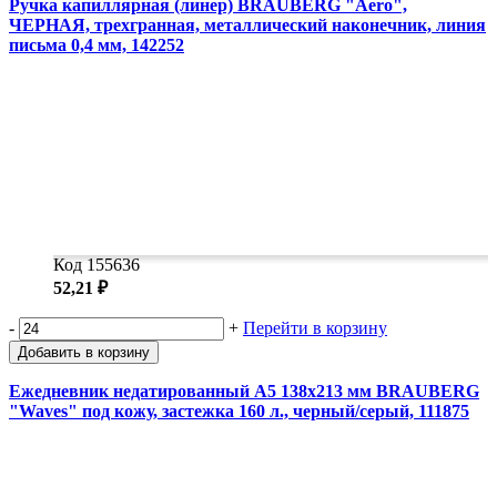
Ручка капиллярная (линер) BRAUBERG "Aero",
ЧЕРНАЯ, трехгранная, металлический наконечник, линия
письма 0,4 мм, 142252
Код 155636
52,21 ₽
-
+
Перейти в корзину
Добавить в корзину
Ежедневник недатированный А5 138x213 мм BRAUBERG
"Waves" под кожу, застежка 160 л., черный/серый, 111875