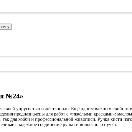
коврами
оты
едений
оры бактерицидные
ки
рзину
и кафе
овары»
онетницы
ары для торговли»
лей
ел
уда»
си
дстилки
ая №24»
 своей упругостью и жёсткостью. Ещё одним важным свойством
ары
делия предназначены для работ с «тяжёлыми красками»: маслом
, так для хобби и профессиональной живописи. Ручка кисти изг
ечивает надёжное соединение ручки и волосяного пучка.
ков
е