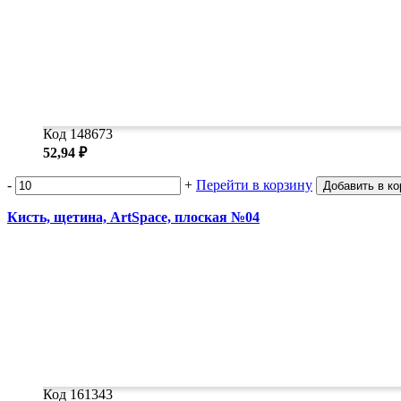
Код 148673
52,94 ₽
-
+
Перейти в корзину
Добавить в ко
Кисть, щетина, ArtSpace, плоская №04
Код 161343