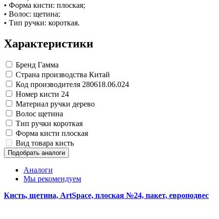
Изделия для медицинских отходов
Картон грунтованный для художественн
Замки прочие
• Форма кисти: плоская;
Инструменты и аксессуары для графики
Ящики для инструментов
Мешки для мусора медицинские
• Волос: щетина;
Материалы для творчества
Пленки солнцезащитные для окон
Контейнеры для медицинских отходов
• Тип ручки: короткая.
Все товары раздела
Все товары раздела
Проволока синельная (пушистая)
«Хозтовары»
«Медицина, спецодежда и
Цветная пористая резина и пластик
Характеристики
Фетр
Все товары раздела
«Для учебы и творчества»
Бренд
Гамма
Страна производства
Китай
Код производителя
280618.06.024
Номер кисти
24
Материал ручки
дерево
Волос
щетина
Тип ручки
короткая
Форма кисти
плоская
Вид товара
кисть
Подобрать аналоги
Аналоги
Мы рекомендуем
Кисть, щетина, ArtSpace, плоская №24, пакет, европодвес