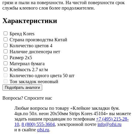
Замки прочие
грязи и пыли на поверхности. На чистой поверхности срок
Ящики для инструментов
службы клеевого слоя более продолжителен.
Пленки солнцезащитные для окон
Все товары раздела
«Хозтовары»
Характеристики
Бренд
Kores
Страна производства
Китай
Количество цветов
4
Наличие диспенсера
нет
Размер
2x5
Материал
бумага
Клейкость
2.7 кг/м
Количество одного цвета
50 шт
Тон закладок
неоновый
Подобрать аналоги
Вопросы? Спросите нас
Любые вопросы по товару «Клейкие закладки бум.
4цв.по 50л. неон 20х50мм Strips Kores 45104» вы можете
задать нашим продавцам по телефонам
+7 (495) 215-28-
10
,
8 (800) 555-3604
, электронной почте
info@ofsi.ru
и в скайпе
ofsi.ru
.