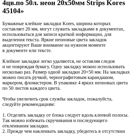
4цв.по 50л. неон 20х50мм Strips Kores
Коврики на стол прочие
живописи
антисептики
Знаки запрещающие
Все товары раздела
Нити, шпагаты и иглы
Карандаши художественные
Знаки по электробезопасности
«Канцтовары»
45104»
Кисти художественные
Иглы для прошивки документов
Знаки предписывающие
Краски художественные
Нити и ленты
Знаки предупреждающие
Мольберты, холсты, этюдники
Шпагаты и проволока
Знаки эвакуационные
Бумажные клейкие закладки Kores, ширина которых
Пастель, сангина, уголь, сепия
Станки и иглы для архивного
Знаки пожарной безопасности
составляет 20 мм, могут служить закладками в документах,
Линеры, роллеры, ручки для графики
переплета
Конусы сигнальные
использоваться для записи краткой информации, для
Пакеты упаковочные
Медицинское белье и покрытия
Профессиональные наборы для
выделения текста. Яркие неоновые цвета закладок
художников
Пакеты майка
Одноразовые простыни, покрытия и
акцентируют Ваше внимание на нужном моменте
Картон грунтованный для
Пакеты с замком (Zip-Lock)
подстилки
в документе или тексте.
Медицинские товары
художественных работ
Пакеты с петлевой и вырубной ручкой
Инструменты и аксессуары для
Пакеты вакуумные
Расходные материалы для мед. техники
Клейкие закладки легко удаляются, не оставляя следов
графики
Пакеты бумажные
Ортопедические товары
и не повреждая бумагу. Одну закладку можно использовать
Материалы для творчества
Пакеты фасовочные
Расходные материалы для
несколько раз. Размер одной закладки 20×50 мм. На закладках
Фольга и бумага для выпечки
Проволока синельная (пушистая)
стерилизации
можно писать ручкой, чернографитовым карандашом,
Инъекционные средства
Цветная пористая резина и пластик
Рукав для запекания
маркером, фломастером. В упаковке 4 ярких неоновых цвета
Фетр
Фольга пищевая
Салфетки инъекционные
по 50 листов каждого цвета.
Все товары раздела
Бумага для выпечки
Иглы и шприцы
«Для учебы и
творчества»
Самоклеющиеся крючки и полоски
Изделия для медицинских отходов
Чтобы увеличить срок службы закладок, пожалуйста,
Самоклеящиеся легкоудаляемые
Мешки для мусора медицинские
следуйте рекомендациям:
аксессуары
Контейнеры для медицинских отходов
Хозяйственные принадлежности
Все товары раздела
«Медицина, спецодежда
1. Отделять закладку от блока следует вдоль клеевой полосы.
и безопасность»
Мешки для мусора
Так можно избежать скручивания и последующего
Ящики, боксы и корзины
отклеивания закладки.
универсальные
2. Прежде чем наклеивать закладку, убедитесь в отсутствии