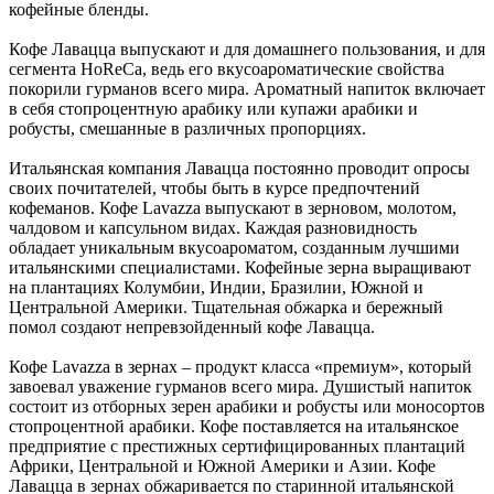
Замки прочие
кофейные бленды.
Ящики для инструментов
Пленки солнцезащитные для окон
Кофе Лавацца выпускают и для домашнего пользования, и для
Все товары раздела
«Хозтовары»
сегмента HoReCa, ведь его вкусоароматические свойства
покорили гурманов всего мира. Ароматный напиток включает
в себя стопроцентную арабику или купажи арабики и
робусты, смешанные в различных пропорциях.
Итальянская компания Лавацца постоянно проводит опросы
своих почитателей, чтобы быть в курсе предпочтений
кофеманов. Кофе Lavazza выпускают в зерновом, молотом,
чалдовом и капсульном видах. Каждая разновидность
обладает уникальным вкусоароматом, созданным лучшими
итальянскими специалистами. Кофейные зерна выращивают
на плантациях Колумбии, Индии, Бразилии, Южной и
Центральной Америки. Тщательная обжарка и бережный
помол создают непревзойденный кофе Лавацца.
Кофе Lavazza в зернах – продукт класса «премиум», который
завоевал уважение гурманов всего мира. Душистый напиток
состоит из отборных зерен арабики и робусты или моносортов
стопроцентной арабики. Кофе поставляется на итальянское
предприятие с престижных сертифицированных плантаций
Африки, Центральной и Южной Америки и Азии. Кофе
Лавацца в зернах обжаривается по старинной итальянской