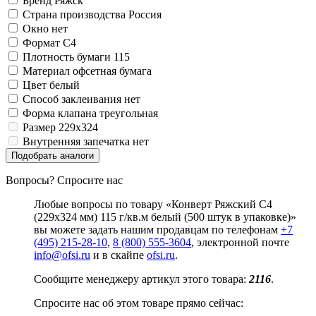
Бренд
Ряжск
Замки прочие
Страна производства
Россия
Ящики для инструментов
Окно
нет
Пленки солнцезащитные для окон
Формат
C4
Все товары раздела
«Хозтовары»
Плотность бумаги
115
Материал
офсетная бумага
Цвет
белый
Способ заклеивания
нет
Форма клапана
треугольная
Размер
229x324
Внутренняя запечатка
нет
Подобрать аналоги
Вопросы? Спросите нас
Любые вопросы по товару «Конверт Ряжский C4
(229x324 мм) 115 г/кв.м белый (500 штук в упаковке)»
вы можете задать нашим продавцам по телефонам
+7
(495) 215-28-10
,
8 (800) 555-3604
, электронной почте
info@ofsi.ru
и в скайпе
ofsi.ru
.
Сообщите менеджеру артикул этого товара:
2116
.
Спросите нас об этом товаре прямо сейчас: