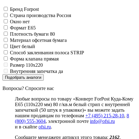
Замки прочие
Ящики для инструментов
Бренд
Forpost
Пленки солнцезащитные для окон
Страна производства
Россия
Все товары раздела
«Хозтовары»
Окно
нет
Формат
E65
Плотность бумаги
80
Материал
офсетная бумага
Цвет
белый
Способ заклеивания
полоса STRIP
Форма клапана
прямая
Размер
110x220
Внутренняя запечатка
да
Подобрать аналоги
Вопросы? Спросите нас
Любые вопросы по товару «Конверт ForPost Куда-Кому
E65 (110x220 мм) 80 г/кв.м белый стрип с внутренней
запечаткой (50 штук в упаковке)» вы можете задать
нашим продавцам по телефонам
+7 (495) 215-28-10
,
8
(800) 555-3604
, электронной почте
info@ofsi.ru
и в скайпе
ofsi.ru
.
Сообщите менеджеру артикул этого товара:
2162
.