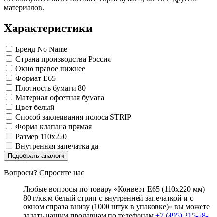
Замки прочие
материалов.
Ящики для инструментов
Пленки солнцезащитные для окон
Характеристики
Все товары раздела
«Хозтовары»
Бренд
No Name
Страна производства
Россия
Окно
правое нижнее
Формат
E65
Плотность бумаги
80
Материал
офсетная бумага
Цвет
белый
Способ заклеивания
полоса STRIP
Форма клапана
прямая
Размер
110x220
Внутренняя запечатка
да
Подобрать аналоги
Вопросы? Спросите нас
Любые вопросы по товару «Конверт Е65 (110x220 мм)
80 г/кв.м белый стрип с внутренней запечаткой и с
окном справа внизу (1000 штук в упаковке)» вы можете
задать нашим продавцам по телефонам
+7 (495) 215-28-