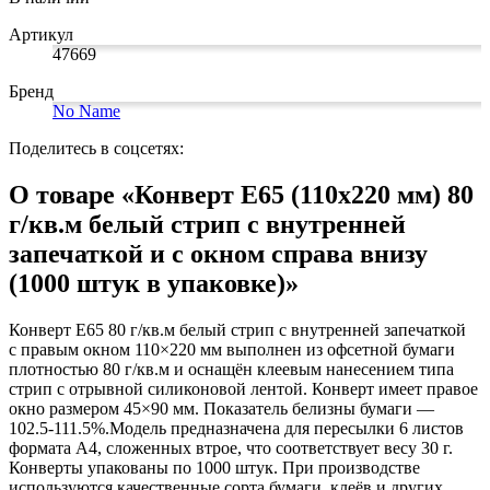
Коврики на стол прочие
живописи
антисептики
Знаки запрещающие
Все товары раздела
Нити, шпагаты и иглы
Карандаши художественные
Знаки по электробезопасности
«Канцтовары»
Артикул
Кисти художественные
Иглы для прошивки документов
Знаки предписывающие
47669
Краски художественные
Нити и ленты
Знаки предупреждающие
Мольберты, холсты, этюдники
Шпагаты и проволока
Знаки эвакуационные
Бренд
Пастель, сангина, уголь, сепия
Станки и иглы для архивного
Знаки пожарной безопасности
No Name
Линеры, роллеры, ручки для графики
переплета
Конусы сигнальные
Пакеты упаковочные
Медицинское белье и покрытия
Профессиональные наборы для
Поделитесь в соцсетях:
художников
Пакеты майка
Одноразовые простыни, покрытия и
Картон грунтованный для
Пакеты с замком (Zip-Lock)
подстилки
О товаре «Конверт Е65 (110x220 мм) 80
Медицинские товары
художественных работ
Пакеты с петлевой и вырубной ручкой
г/кв.м белый стрип с внутренней
Инструменты и аксессуары для
Пакеты вакуумные
Расходные материалы для мед. техники
графики
Пакеты бумажные
Ортопедические товары
запечаткой и с окном справа внизу
Материалы для творчества
Пакеты фасовочные
Расходные материалы для
(1000 штук в упаковке)»
Фольга и бумага для выпечки
Проволока синельная (пушистая)
стерилизации
Инъекционные средства
Цветная пористая резина и пластик
Рукав для запекания
Фетр
Фольга пищевая
Салфетки инъекционные
Конверт E65 80 г/кв.м белый стрип с внутренней запечаткой
Все товары раздела
Бумага для выпечки
Иглы и шприцы
«Для учебы и
с правым окном 110×220 мм выполнен из офсетной бумаги
творчества»
Самоклеющиеся крючки и полоски
Изделия для медицинских отходов
плотностью 80 г/кв.м и оснащён клеевым нанесением типа
Самоклеящиеся легкоудаляемые
Мешки для мусора медицинские
стрип с отрывной силиконовой лентой. Конверт имеет правое
аксессуары
Контейнеры для медицинских отходов
окно размером 45×90 мм. Показатель белизны бумаги —
Хозяйственные принадлежности
Все товары раздела
«Медицина, спецодежда
102.5-111.5%.Модель предназначена для пересылки 6 листов
и безопасность»
Мешки для мусора
формата A4, сложенных втрое, что соответствует весу 30 г.
Ящики, боксы и корзины
Конверты упакованы по 1000 штук. При производстве
универсальные
используются качественные сорта бумаги, клеёв и других