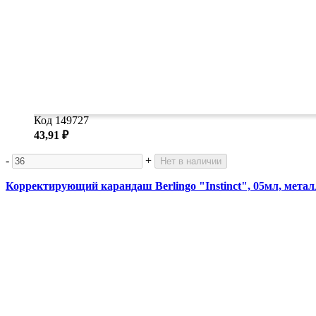
Код 149727
43,91 ₽
-
+
Нет в наличии
Корректирующий карандаш Berlingo "Instinct", 05мл, мета