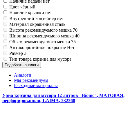
Наличие педали
нет
Замки прочие
Цвет
чёрный
Ящики для инструментов
Пленки солнцезащитные для окон
Наличие крышки
нет
Все товары раздела
«Хозтовары»
Внутренний контейнер
нет
Материал
окрашенная сталь
Высота рекомендуемого мешка
70
Ширина рекомендуемого мешка
40
Объем рекомендуемого мешка
35
Антикоррозийное покрытие
Нет
Размер
3
Тип товара
корзина для мусора
Подобрать аналоги
Аналоги
Мы рекомендуем
Расходные материалы
Урна-корзина для мусора 12 литров "Bionic", МАТОВАЯ,
перфорированная, LAIMA, 232268