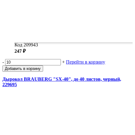
Код 209943
247 ₽
-
+
Перейти в корзину
Добавить в корзину
Дырокол BRAUBERG "SX-40", до 40 листов, черный,
229695