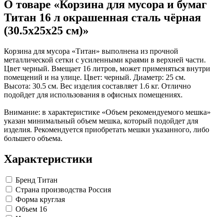
О товаре «Корзина для мусора и бумаг
Коврики на стол прочие
Карандаши художественные
антисептики
Знаки запрещающие
Все товары раздела
Нити, шпагаты и иглы
Кисти художественные
Знаки по электробезопасности
«Канцтовары»
Титан 16 л окрашенная сталь чёрная
Краски художественные
Иглы для прошивки документов
Знаки предписывающие
(30.5x25x25 см)»
Мольберты, холсты, этюдники
Нити и ленты
Знаки предупреждающие
Пастель, сангина, уголь, сепия
Шпагаты и проволока
Знаки эвакуационные
Линеры, роллеры, ручки для графики
Станки и иглы для архивного
Знаки пожарной безопасности
Корзина для мусора «Титан» выполнена из прочной
Профессиональные наборы для
переплета
Конусы сигнальные
металлической сетки с усиленными краями в верхней части.
Пакеты упаковочные
Медицинское белье и покрытия
художников
Цвет черный. Вмещает 16 литров, может применяться внутри
Картон грунтованный для
Пакеты майка
Одноразовые простыни, покрытия и
помещений и на улице. Цвет: черный. Диаметр: 25 см.
художественных работ
Пакеты с замком (Zip-Lock)
подстилки
Высота: 30.5 см. Вес изделия составляет 1.6 кг. Отлично
Медицинские товары
Инструменты и аксессуары для
Пакеты с петлевой и вырубной ручкой
подойдет для использования в офисных помещениях.
графики
Пакеты вакуумные
Расходные материалы для мед. техники
Материалы для творчества
Пакеты бумажные
Ортопедические товары
Внимание: в характеристике «Объем рекомендуемого мешка»
Проволока синельная (пушистая)
Пакеты фасовочные
Расходные материалы для
указан минимальный объем мешка, который подойдет для
Фольга и бумага для выпечки
Цветная пористая резина и пластик
стерилизации
изделия. Рекомендуется приобретать мешки указанного, либо
Инъекционные средства
Фетр
Рукав для запекания
большего объема.
Все товары раздела
Фольга пищевая
Салфетки инъекционные
«Для учебы и
творчества»
Бумага для выпечки
Иглы и шприцы
Характеристики
Самоклеющиеся крючки и полоски
Изделия для медицинских отходов
Самоклеящиеся легкоудаляемые
Мешки для мусора медицинские
аксессуары
Контейнеры для медицинских отходов
Бренд
Титан
Хозяйственные принадлежности
Все товары раздела
«Медицина, спецодежда
Страна производства
Россия
и безопасность»
Мешки для мусора
Форма
круглая
Ящики, боксы и корзины
Объем
16
универсальные