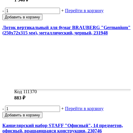
-
+
Перейти в корзину
Добавить в корзину
Лоток вертикальный для бумаг BRAUBERG "Germanium"
(250х72х315 мм), металлический, черный, 231948
Код 111370
883 ₽
-
+
Перейти в корзину
Добавить в корзину
Канцелярский набор STAFF "Офисный", 14 предметов,
офисный, вращающаяся конструкция, 230746