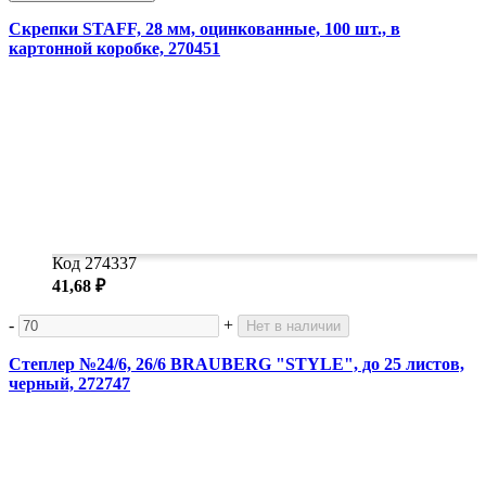
Скрепки STAFF, 28 мм, оцинкованные, 100 шт., в
картонной коробке, 270451
Код 274337
41,68 ₽
-
+
Нет в наличии
Степлер №24/6, 26/6 BRAUBERG "STYLE", до 25 листов,
черный, 272747