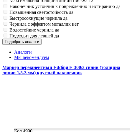
Максимальная толщина линии письма
12
Наконечник устойчив к повреждению и истиранию
да
Повышенная светостойкость
да
Быстросохнущие чернила
да
Чернила с эффектом металлик
нет
Водостойкие чернила
да
Подходит для левшей
да
Подобрать аналоги
Аналоги
Мы рекомендуем
Маркер перманентный Edding E-300/3 синий (толщина
линии 1,5-3 мм) круглый наконечник
Код 4990