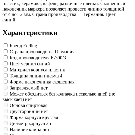
Замки прочие
пластик, керамика, кафель, различные пленки. Скошенный
Ящики для инструментов
наконечник маркера позволяет провести линию толщиной
Пленки солнцезащитные для окон
от 4 до 12 мм. Страна производства — Германия. Цвет —
Все товары раздела
«Хозтовары»
синий.
Характеристики
Бренд
Edding
Страна производства
Германия
Код производителя
E-390/3
Цвет чернил
синий
Материал корпуса
пластик
Толщина линии письма
4
Форма наконечника
скошенная
Заправляемый
нет
Может обходиться без колпачка несколько дней (не
высыхает)
нет
Основа
спиртовая
Двусторонний
нет
Форма корпуса
круглая
Диаметр корпуса
25
Наличие клипа
нет