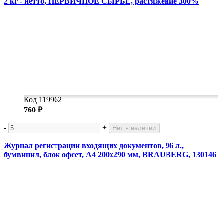
2 кг - нетто, ПЕРВИЧНОЕ СЫРЬЕ, растяжение 300%
Код 119962
760 ₽
-
+
Нет в наличии
Журнал регистрации входящих документов, 96 л.,
бумвинил, блок офсет, А4 200х290 мм, BRAUBERG, 130146