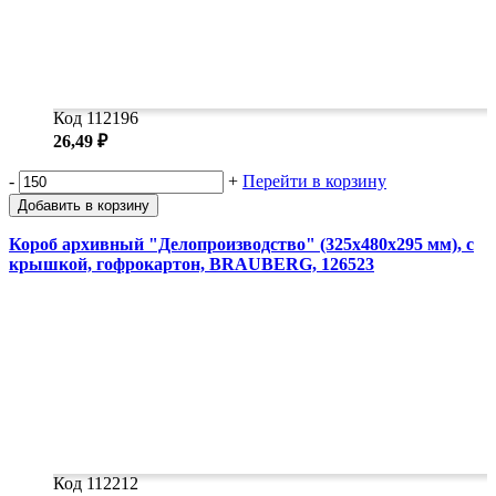
Код 112196
26,49 ₽
-
+
Перейти в корзину
Добавить в корзину
Короб архивный "Делопроизводство" (325х480х295 мм), с
крышкой, гофрокартон, BRAUBERG, 126523
Код 112212