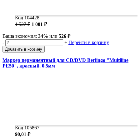
Код 104428
1 527 ₽
1 001 ₽
Ваша экономия:
34%
или
526 ₽
-
+
Перейти в корзину
Добавить в корзину
Маркер перманентный для CD/DVD Berlingo "Multiline
PE50", красный, 0,5мм
Код 105867
90,01 ₽