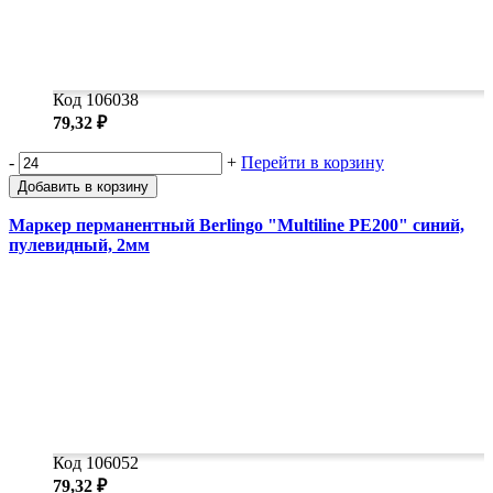
Код 106038
79,32 ₽
-
+
Перейти в корзину
Добавить в корзину
Маркер перманентный Berlingo "Multiline PE200" синий,
пулевидный, 2мм
Код 106052
79,32 ₽