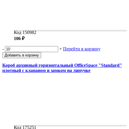
Код 150982
106 ₽
-
+
Перейти в корзину
Добавить в корзину
Короб архивный горизонтальный OfficeSpace "Standard"
плотный с клапаном и замком на липучке
Код 175251