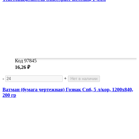
Код 97845
16,26 ₽
-
+
Нет в наличии
Ватман (бумага чертежная) Гознак Спб, 5 л/кор, 1200x840,
200 гр