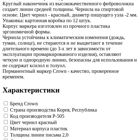
Замки прочие
Круглый наконечник из высококачественного фиброволокна
Ящики для инструментов
создает линии средней толщины. Чернила на спиртовой
Пленки солнцезащитные для окон
основе. Цвет чернил - красный, диаметр пишущего узла -2 мм.
Все товары раздела
«Хозтовары»
Упаковка: картонная коробка по 12 штук.
Корпус маркера изготовлен из прочного пластика
эргономичной формы.
Чернила устойчивы к климатическим изменения (дождь,
туман, солнце), не стираются и не выцветают в течение
длительного времени (до 3-х лет в зависимости от
эксплуатации промаркированного изделия), оставляют
четкую и однородную линию, безопасны для использования и
не содержат ксилол и толуол.
Перманентный маркер Crown - качество, проверенное
временем.
Характеристики
Бренд
Crown
Страна производства
Корея, Республика
Код производителя
P-505
Цвет чернил
красный
Материал корпуса
пластик
Толщина линии письма
2,0