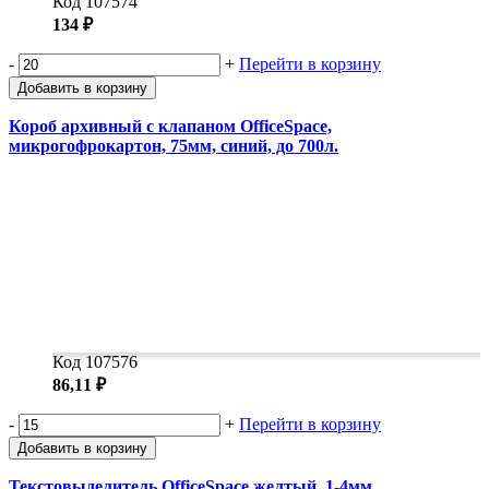
Код 107574
134 ₽
-
+
Перейти в корзину
Добавить в корзину
Короб архивный с клапаном OfficeSpace,
микрогофрокартон, 75мм, синий, до 700л.
Код 107576
86,11 ₽
-
+
Перейти в корзину
Добавить в корзину
Текстовыделитель OfficeSpace желтый, 1-4мм