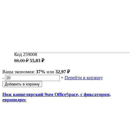
Код 259008
88,00 ₽
55,03 ₽
Ваша экономия:
37%
или
32,97 ₽
-
+
Перейти в корзину
Добавить в корзину
Нож канцелярский 9мм OfficeSpace, с фиксатором,
европодвес