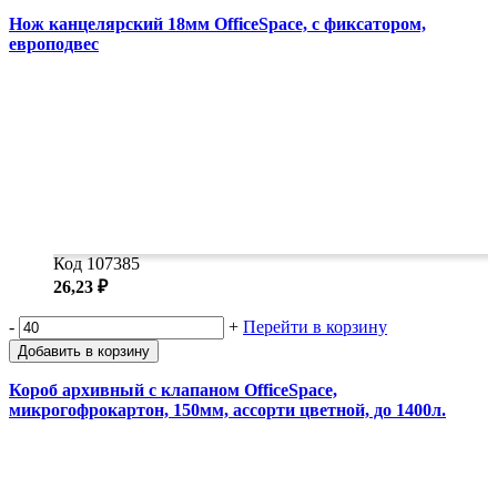
Нож канцелярский 18мм OfficeSpace, с фиксатором,
европодвес
Код 107385
26,23 ₽
-
+
Перейти в корзину
Добавить в корзину
Короб архивный с клапаном OfficeSpace,
микрогофрокартон, 150мм, ассорти цветной, до 1400л.