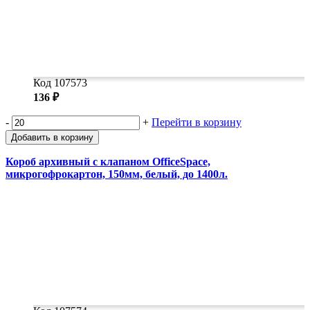
Код 107573
136 ₽
-
+
Перейти в корзину
Добавить в корзину
Короб архивный с клапаном OfficeSpace,
микрогофрокартон, 150мм, белый, до 1400л.