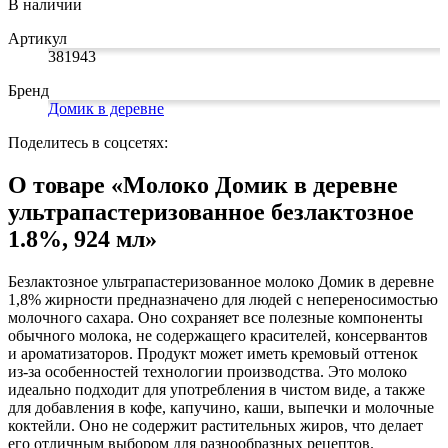
В наличии
Коврики на стол прочие
живописи
антисептики
Знаки запрещающие
Все товары раздела
Нити, шпагаты и иглы
Карандаши художественные
Знаки по электробезопасности
«Канцтовары»
Артикул
Кисти художественные
Иглы для прошивки документов
Знаки предписывающие
381943
Краски художественные
Нити и ленты
Знаки предупреждающие
Мольберты, холсты, этюдники
Шпагаты и проволока
Знаки эвакуационные
Бренд
Пастель, сангина, уголь, сепия
Станки и иглы для архивного
Знаки пожарной безопасности
Домик в деревне
Линеры, роллеры, ручки для графики
переплета
Конусы сигнальные
Пакеты упаковочные
Медицинское белье и покрытия
Профессиональные наборы для
Поделитесь в соцсетях:
художников
Пакеты майка
Одноразовые простыни, покрытия и
Картон грунтованный для
Пакеты с замком (Zip-Lock)
подстилки
О товаре «Молоко Домик в деревне
Медицинские товары
художественных работ
Пакеты с петлевой и вырубной ручкой
Инструменты и аксессуары для
Пакеты вакуумные
Расходные материалы для мед. техники
ультрапастеризованное безлактозное
графики
Пакеты бумажные
Ортопедические товары
1.8%, 924 мл»
Материалы для творчества
Пакеты фасовочные
Расходные материалы для
Фольга и бумага для выпечки
Проволока синельная (пушистая)
стерилизации
Инъекционные средства
Цветная пористая резина и пластик
Рукав для запекания
Безлактозное ультрапастеризованное молоко Домик в деревне
Фетр
Фольга пищевая
Салфетки инъекционные
1,8% жирности предназначено для людей с непереносимостью
Все товары раздела
Бумага для выпечки
Иглы и шприцы
«Для учебы и
молочного сахара. Оно сохраняет все полезные компоненты
творчества»
Самоклеющиеся крючки и полоски
Изделия для медицинских отходов
обычного молока, не содержащего красителей, консервантов
Самоклеящиеся легкоудаляемые
Мешки для мусора медицинские
и ароматизаторов. Продукт может иметь кремовый оттенок
аксессуары
Контейнеры для медицинских отходов
из-за особенностей технологии производства. Это молоко
Хозяйственные принадлежности
Все товары раздела
«Медицина, спецодежда
идеально подходит для употребления в чистом виде, а также
и безопасность»
Мешки для мусора
для добавления в кофе, капучино, каши, выпечки и молочные
Ящики, боксы и корзины
коктейли. Оно не содержит растительных жиров, что делает
универсальные
его отличным выбором для разнообразных рецептов.