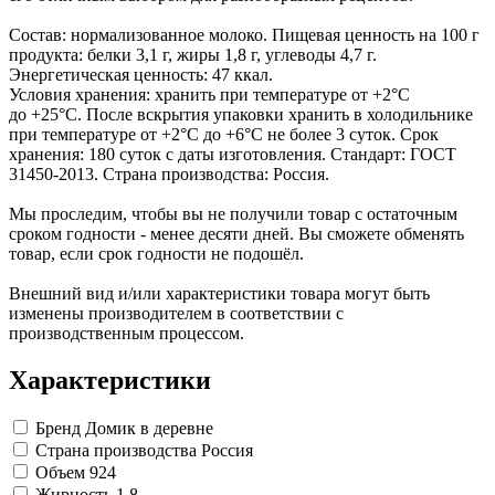
Замки прочие
Ящики для инструментов
Состав: нормализованное молоко. Пищевая ценность на 100 г
Пленки солнцезащитные для окон
продукта: белки 3,1 г, жиры 1,8 г, углеводы 4,7 г.
Все товары раздела
«Хозтовары»
Энергетическая ценность: 47 ккал.
Условия хранения: хранить при температуре от +2°С
до +25°С. После вскрытия упаковки хранить в холодильнике
при температуре от +2°С до +6°С не более 3 суток. Срок
хранения: 180 суток с даты изготовления. Стандарт: ГОСТ
31450-2013. Страна производства: Россия.
Мы проследим, чтобы вы не получили товар с остаточным
сроком годности - менее десяти дней. Вы сможете обменять
товар, если срок годности не подошёл.
Внешний вид и/или характеристики товара могут быть
изменены производителем в соответствии с
производственным процессом.
Характеристики
Бренд
Домик в деревне
Страна производства
Россия
Объем
924
Жирность
1.8