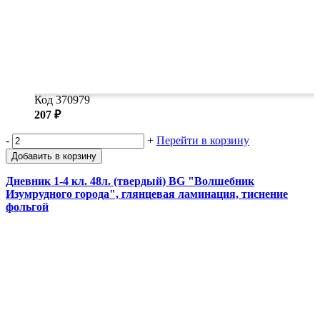
Код 370979
207 ₽
-
+
Перейти в корзину
Добавить в корзину
Дневник 1-4 кл. 48л. (твердый) BG "Волшебник
Изумрудного города", глянцевая ламинация, тиснение
фольгой