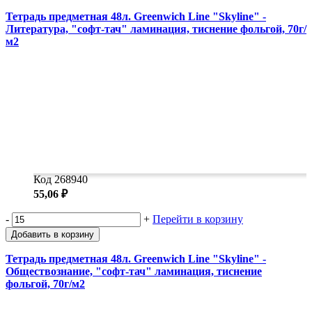
Тетрадь предметная 48л. Greenwich Line "Skyline" -
Литература, "софт-тач" ламинация, тиснение фольгой, 70г/
м2
Код 268940
55,06 ₽
-
+
Перейти в корзину
Добавить в корзину
Тетрадь предметная 48л. Greenwich Line "Skyline" -
Обществознание, "софт-тач" ламинация, тиснение
фольгой, 70г/м2