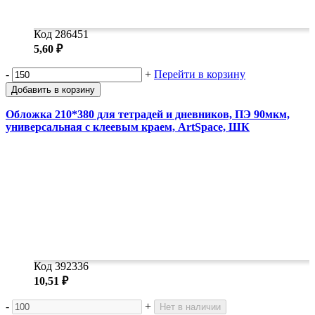
Код 286451
5,60 ₽
-
+
Перейти в корзину
Добавить в корзину
Обложка 210*380 для тетрадей и дневников, ПЭ 90мкм,
универсальная с клеевым краем, ArtSpace, ШК
Код 392336
10,51 ₽
-
+
Нет в наличии