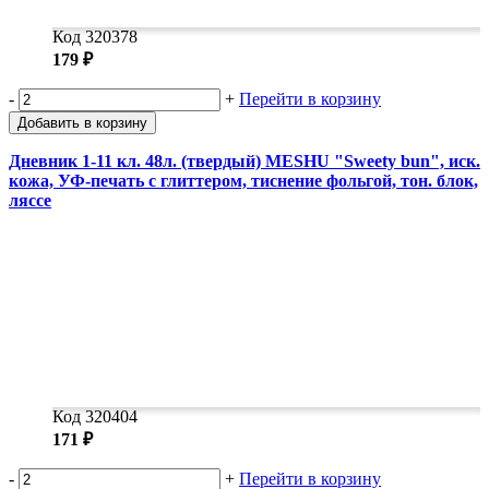
Код 320378
179 ₽
-
+
Перейти в корзину
Добавить в корзину
Дневник 1-11 кл. 48л. (твердый) MESHU "Sweety bun", иск.
кожа, УФ-печать с глиттером, тиснение фольгой, тон. блок,
ляссе
Код 320404
171 ₽
-
+
Перейти в корзину