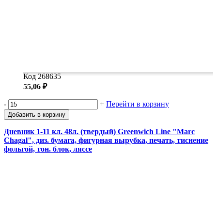
Код 268635
55,06 ₽
-
+
Перейти в корзину
Добавить в корзину
Дневник 1-11 кл. 48л. (твердый) Greenwich Line "Marc
Chagal", диз. бумага, фигурная вырубка, печать, тиснение
фольгой, тон. блок, ляссе