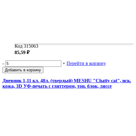
Код 315063
85,59 ₽
-
+
Перейти в корзину
Добавить в корзину
Дневник 1-11 кл. 48л. (твердый) MESHU "Сhatty cat", иск.
кожа, 3D УФ-печать с глиттером, тон. блок, ляссе