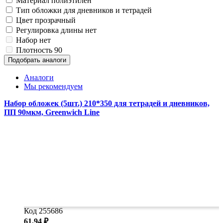
Материал
полиэтилен
Замки прочие
Тип обложки
для дневников и тетрадей
Ящики для инструментов
Цвет
прозрачный
Пленки солнцезащитные для окон
Регулировка длины
нет
Все товары раздела
«Хозтовары»
Набор
нет
Плотность
90
Подобрать аналоги
Аналоги
Мы рекомендуем
Набор обложек (5шт.) 210*350 для тетрадей и дневников,
ПП 90мкм, Greenwich Line
Код 255686
61,94 ₽