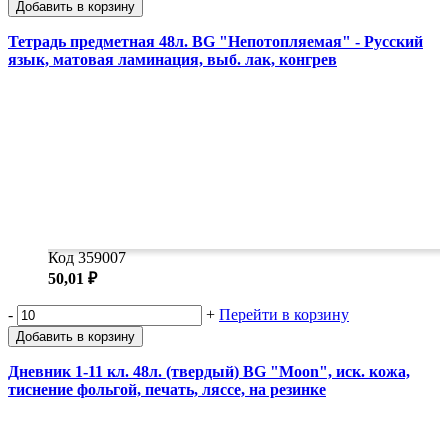
Добавить в корзину
Тетрадь предметная 48л. BG "Непотопляемая" - Русский
язык, матовая ламинация, выб. лак, конгрев
Код 359007
50,01 ₽
-
+
Перейти в корзину
Добавить в корзину
Дневник 1-11 кл. 48л. (твердый) BG "Moon", иск. кожа,
тиснение фольгой, печать, ляссе, на резинке