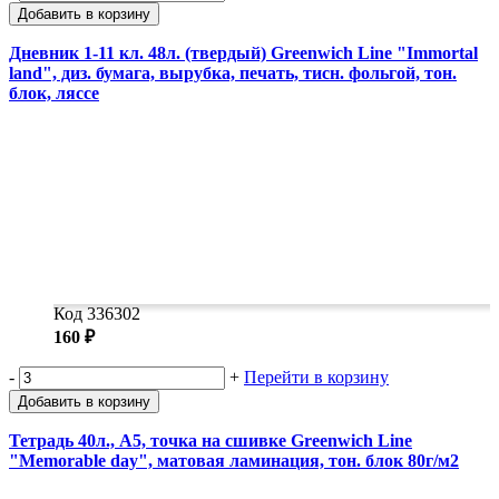
Добавить в корзину
Дневник 1-11 кл. 48л. (твердый) Greenwich Line "Immortal
land", диз. бумага, вырубка, печать, тисн. фольгой, тон.
блок, ляссе
Код 336302
160 ₽
-
+
Перейти в корзину
Добавить в корзину
Тетрадь 40л., А5, точка на сшивке Greenwich Line
"Memorable day", матовая ламинация, тон. блок 80г/м2