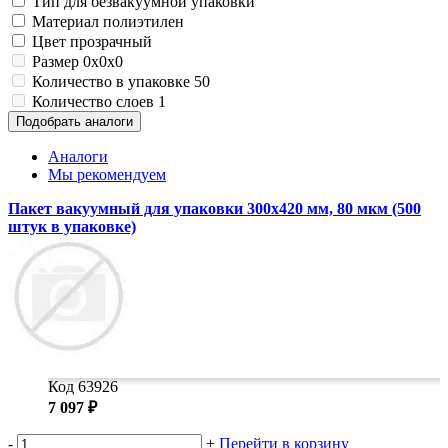
Тип
для безвакуумной упаковки
Замки прочие
Материал
полиэтилен
Ящики для инструментов
Цвет
прозрачный
Пленки солнцезащитные для окон
Все товары раздела
«Хозтовары»
Размер
0x0x0
Количество в упаковке
50
Количество слоев
1
Подобрать аналоги
Аналоги
Мы рекомендуем
Пакет вакуумный для упаковки 300х420 мм, 80 мкм (500
штук в упаковке)
Код 63926
7 097 ₽
-
+
Перейти в корзину