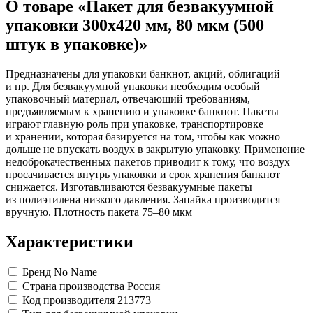
О товаре «Пакет для безвакуумной
Коврики на стол прочие
Карандаши художественные
антисептики
Знаки запрещающие
Все товары раздела
Нити, шпагаты и иглы
Кисти художественные
Знаки по электробезопасности
«Канцтовары»
упаковки 300x420 мм, 80 мкм (500
Краски художественные
Иглы для прошивки документов
Знаки предписывающие
штук в упаковке)»
Мольберты, холсты, этюдники
Нити и ленты
Знаки предупреждающие
Пастель, сангина, уголь, сепия
Шпагаты и проволока
Знаки эвакуационные
Линеры, роллеры, ручки для графики
Станки и иглы для архивного
Знаки пожарной безопасности
Предназначены для упаковки банкнот, акций, облигаций
Профессиональные наборы для
переплета
Конусы сигнальные
и пр. Для безвакуумной упаковки необходим особый
Пакеты упаковочные
Медицинское белье и покрытия
художников
упаковочный материал, отвечающий требованиям,
Картон грунтованный для
Пакеты майка
Одноразовые простыни, покрытия и
предъявляемым к хранению и упаковке банкнот. Пакеты
художественных работ
Пакеты с замком (Zip-Lock)
подстилки
играют главную роль при упаковке, транспортировке
Медицинские товары
Инструменты и аксессуары для
Пакеты с петлевой и вырубной ручкой
и хранении, которая базируется на том, чтобы как можно
графики
Пакеты вакуумные
Расходные материалы для мед. техники
дольше не впускать воздух в закрытую упаковку. Применение
Материалы для творчества
Пакеты бумажные
Ортопедические товары
недоброкачественных пакетов приводит к тому, что воздух
Проволока синельная (пушистая)
Пакеты фасовочные
Расходные материалы для
просачивается внутрь упаковки и срок хранения банкнот
Фольга и бумага для выпечки
Цветная пористая резина и пластик
стерилизации
снижается. Изготавливаются безвакуумные пакеты
Инъекционные средства
Фетр
Рукав для запекания
из полиэтилена низкого давления. Запайка производится
Все товары раздела
Фольга пищевая
Салфетки инъекционные
«Для учебы и
вручную. Плотность пакета 75–80 мкм
творчества»
Бумага для выпечки
Иглы и шприцы
Самоклеющиеся крючки и полоски
Изделия для медицинских отходов
Характеристики
Самоклеящиеся легкоудаляемые
Мешки для мусора медицинские
аксессуары
Контейнеры для медицинских отходов
Хозяйственные принадлежности
Все товары раздела
«Медицина, спецодежда
Бренд
No Name
и безопасность»
Мешки для мусора
Страна производства
Россия
Ящики, боксы и корзины
Код производителя
213773
универсальные