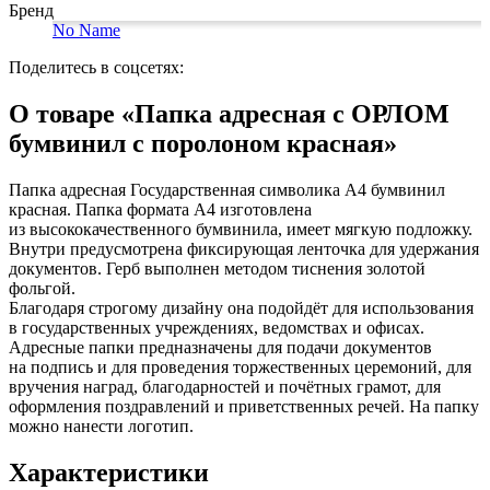
Коврики на стол прочие
живописи
антисептики
Знаки запрещающие
Бренд
Все товары раздела
Нити, шпагаты и иглы
Карандаши художественные
Знаки по электробезопасности
«Канцтовары»
No Name
Кисти художественные
Иглы для прошивки документов
Знаки предписывающие
Краски художественные
Нити и ленты
Знаки предупреждающие
Поделитесь в соцсетях:
Мольберты, холсты, этюдники
Шпагаты и проволока
Знаки эвакуационные
Пастель, сангина, уголь, сепия
Станки и иглы для архивного
Знаки пожарной безопасности
О товаре «Папка адресная с ОРЛОМ
Линеры, роллеры, ручки для графики
переплета
Конусы сигнальные
бумвинил с поролоном красная»
Пакеты упаковочные
Медицинское белье и покрытия
Профессиональные наборы для
художников
Пакеты майка
Одноразовые простыни, покрытия и
Картон грунтованный для
Пакеты с замком (Zip-Lock)
подстилки
Папка адресная Государственная символика А4 бумвинил
Медицинские товары
художественных работ
Пакеты с петлевой и вырубной ручкой
красная. Папка формата А4 изготовлена
Инструменты и аксессуары для
Пакеты вакуумные
Расходные материалы для мед. техники
из высококачественного бумвинила, имеет мягкую подложку.
графики
Пакеты бумажные
Ортопедические товары
Внутри предусмотрена фиксирующая ленточка для удержания
Материалы для творчества
Пакеты фасовочные
Расходные материалы для
документов. Герб выполнен методом тиснения золотой
Фольга и бумага для выпечки
Проволока синельная (пушистая)
стерилизации
фольгой.
Инъекционные средства
Цветная пористая резина и пластик
Рукав для запекания
Благодаря строгому дизайну она подойдёт для использования
Фетр
Фольга пищевая
Салфетки инъекционные
в государственных учреждениях, ведомствах и офисах.
Все товары раздела
Бумага для выпечки
Иглы и шприцы
«Для учебы и
Адресные папки предназначены для подачи документов
творчества»
Самоклеющиеся крючки и полоски
Изделия для медицинских отходов
на подпись и для проведения торжественных церемоний, для
Самоклеящиеся легкоудаляемые
Мешки для мусора медицинские
вручения наград, благодарностей и почётных грамот, для
аксессуары
Контейнеры для медицинских отходов
оформления поздравлений и приветственных речей. На папку
Хозяйственные принадлежности
Все товары раздела
«Медицина, спецодежда
можно нанести логотип.
и безопасность»
Мешки для мусора
Ящики, боксы и корзины
Характеристики
универсальные