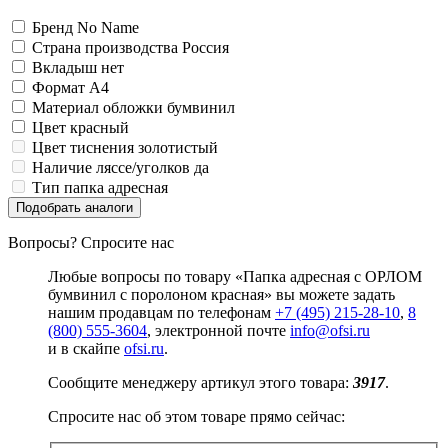
Замки прочие
Ящики для инструментов
Бренд
No Name
Пленки солнцезащитные для окон
Страна производства
Россия
Все товары раздела
«Хозтовары»
Вкладыш
нет
Формат
A4
Материал обложки
бумвинил
Цвет
красный
Цвет тиснения
золотистый
Наличие ляссе/уголков
да
Тип
папка адресная
Подобрать аналоги
Вопросы? Спросите нас
Любые вопросы по товару «Папка адресная с ОРЛОМ
бумвинил с поролоном красная» вы можете задать
нашим продавцам по телефонам
+7 (495) 215-28-10
,
8
(800) 555-3604
, электронной почте
info@ofsi.ru
и в скайпе
ofsi.ru
.
Сообщите менеджеру артикул этого товара:
3917
.
Спросите нас об этом товаре прямо сейчас: