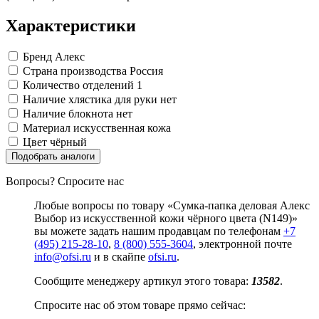
Замки прочие
Ящики для инструментов
Характеристики
Пленки солнцезащитные для окон
Все товары раздела
«Хозтовары»
Бренд
Алекс
Страна производства
Россия
Количество отделений
1
Наличие хлястика для руки
нет
Наличие блокнота
нет
Материал
искусственная кожа
Цвет
чёрный
Подобрать аналоги
Вопросы? Спросите нас
Любые вопросы по товару «Сумка-папка деловая Алекс
Выбор из искусственной кожи чёрного цвета (N149)»
вы можете задать нашим продавцам по телефонам
+7
(495) 215-28-10
,
8 (800) 555-3604
, электронной почте
info@ofsi.ru
и в скайпе
ofsi.ru
.
Сообщите менеджеру артикул этого товара:
13582
.
Спросите нас об этом товаре прямо сейчас: