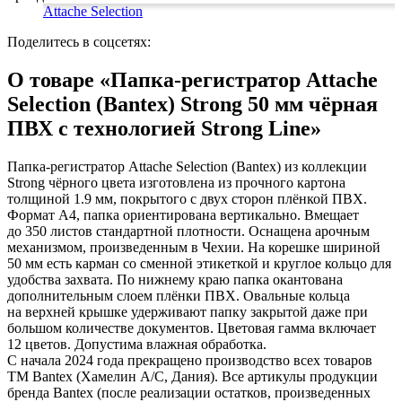
Замки прочие
Attache Selection
Ящики для инструментов
Пленки солнцезащитные для окон
Поделитесь в соцсетях:
Все товары раздела
«Хозтовары»
О товаре «Папка-регистратор Attache
Selection (Bantex) Strong 50 мм чёрная
ПВХ с технологией Strong Line»
Папка-регистратор Attache Selection (Bantex) из коллекции
Strong чёрного цвета изготовлена из прочного картона
толщиной 1.9 мм, покрытого с двух сторон плёнкой ПВХ.
Формат А4, папка ориентирована вертикально. Вмещает
до 350 листов стандартной плотности. Оснащена арочным
механизмом, произведенным в Чехии. На корешке шириной
50 мм есть карман со сменной этикеткой и круглое кольцо для
удобства захвата. По нижнему краю папка окантована
дополнительным слоем плёнки ПВХ. Овальные кольца
на верхней крышке удерживают папку закрытой даже при
большом количестве документов. Цветовая гамма включает
12 цветов. Допустима влажная обработка.
С начала 2024 года прекращено производство всех товаров
ТМ Bantex (Хамелин А/С, Дания). Все артикулы продукции
бренда Bantex (после реализации остатков, произведенных