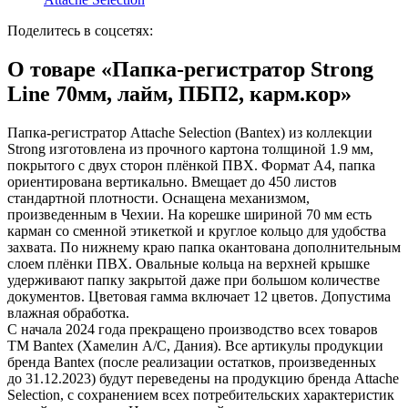
Замки прочие
Ящики для инструментов
Поделитесь в соцсетях:
Пленки солнцезащитные для окон
Все товары раздела
«Хозтовары»
О товаре «Папка-регистратор Strong
Line 70мм, лайм, ПБП2, карм.кор»
Папка-регистратор Attache Selection (Bantex) из коллекции
Strong изготовлена из прочного картона толщиной 1.9 мм,
покрытого с двух сторон плёнкой ПВХ. Формат А4, папка
ориентирована вертикально. Вмещает до 450 листов
стандартной плотности. Оснащена механизмом,
произведенным в Чехии. На корешке шириной 70 мм есть
карман со сменной этикеткой и круглое кольцо для удобства
захвата. По нижнему краю папка окантована дополнительным
слоем плёнки ПВХ. Овальные кольца на верхней крышке
удерживают папку закрытой даже при большом количестве
документов. Цветовая гамма включает 12 цветов. Допустима
влажная обработка.
С начала 2024 года прекращено производство всех товаров
ТМ Bantex (Хамелин А/С, Дания). Все артикулы продукции
бренда Bantex (после реализации остатков, произведенных
до 31.12.2023) будут переведены на продукцию бренда Attache
Selection, с сохранением всех потребительских характеристик