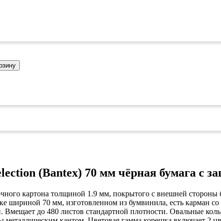
ых работ
 безопасность»
рзину
lection (Bantex) 70 мм чёрная бумага с 
 прочного картона толщиной 1.9 мм, покрытого с внешней сторон
ке шириной 70 мм, изготовленном из бумвинила, есть карман со 
 Вмещает до 480 листов стандартной плотности. Овальные коль
 металлическим кантом. Цветовая гамма корешка включает 2 цв