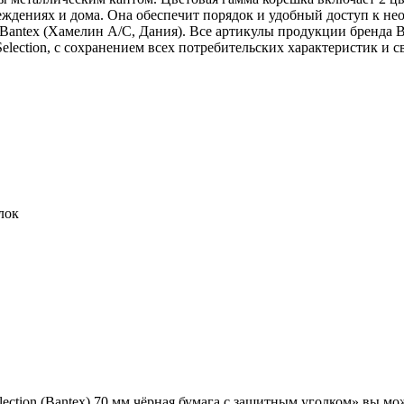
еждениях и дома. Она обеспечит порядок и удобный доступ к н
Bantex (Хамелин А/С, Дания). Все артикулы продукции бренда B
Selection, с сохранением всех потребительских характеристик и 
лок
lection (Bantex) 70 мм чёрная бумага с защитным уголком» вы м