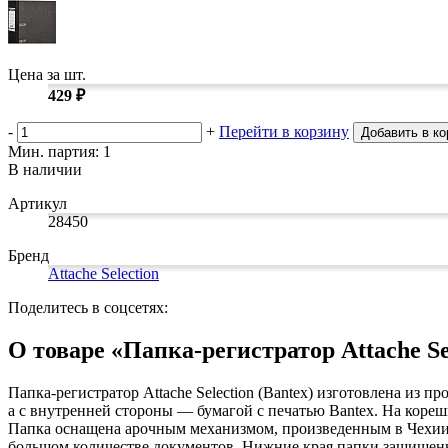
Изделия для медицинских отходов
Картон грунтованный для художественн
Замки прочие
Инструменты и аксессуары для графики
Ящики для инструментов
Мешки для мусора медицинские
Материалы для творчества
Пленки солнцезащитные для окон
Контейнеры для медицинских отходов
Все товары раздела
Все товары раздела
Проволока синельная (пушистая)
«Хозтовары»
«Медицина, спецодежда и
Цена за шт.
Цветная пористая резина и пластик
429 ₽
Фетр
Все товары раздела
«Для учебы и творчества»
-
+
Перейти в корзину
Добавить в ко
Мин. партия: 1
В наличии
Артикул
28450
Бренд
Attache Selection
Поделитесь в соцсетях:
О товаре «Папка-регистратор Attache Se
Папка-регистратор Attache Selection (Bantex) изготовлена из
а с внутренней стороны — бумагой с печатью Bantex. На кореш
Папка оснащена арочным механизмом, произведенным в Чехии.
большом количестве документов. Нижние края папки защищены