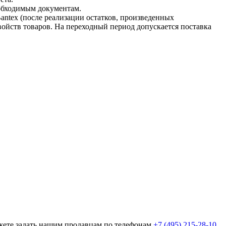
еобходимым документам.
antex (после реализации остатков, произведенных
свойств товаров. На переходный период допускается поставка
ожете задать нашим продавцам по телефонам
+7 (495) 215-28-10
,