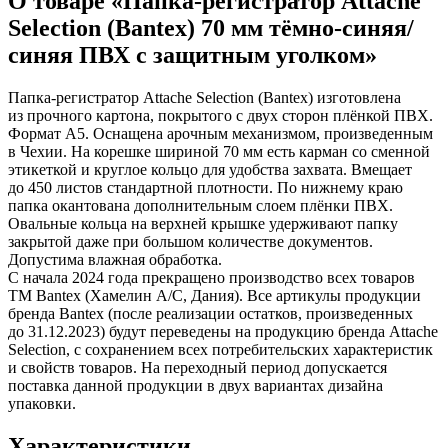
О товаре «Папка-регистратор Attache
Замки прочие
Selection (Bantex) 70 мм тёмно-синяя/
Ящики для инструментов
Пленки солнцезащитные для окон
синяя ПВХ с защитным уголком»
Все товары раздела
«Хозтовары»
Папка-регистратор Attache Selection (Bantex) изготовлена
из прочного картона, покрытого с двух сторон плёнкой ПВХ.
Формат А5. Оснащена арочным механизмом, произведенным
в Чехии. На корешке шириной 70 мм есть карман со сменной
этикеткой и круглое кольцо для удобства захвата. Вмещает
до 450 листов стандартной плотности. По нижнему краю
папка окантована дополнительным слоем плёнки ПВХ.
Овальные кольца на верхней крышке удерживают папку
закрытой даже при большом количестве документов.
Допустима влажная обработка.
С начала 2024 года прекращено производство всех товаров
ТМ Bantex (Хамелин А/С, Дания). Все артикулы продукции
бренда Bantex (после реализации остатков, произведенных
до 31.12.2023) будут переведены на продукцию бренда Attache
Selection, с сохранением всех потребительских характеристик
и свойств товаров. На переходный период допускается
поставка данной продукции в двух вариантах дизайна
упаковки.
Характеристики