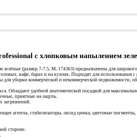
ofessional с хлопковым напылением зелен
ем зелёные (размер 7-7.5, М, 174363) предназначены для широко
толовых, кафе, барах и на кухнях. Подходят для использования
ы для уборки коммерческой и некоммерческой недвижимости, об
са. Обладают удобной анатомической посадкой для максимально
ичные, приятные на ощупь.
х загрязнений.
рующие агенты, стабилизаторы, оксид цинка, цветовые пигменты
кой стороне.
.