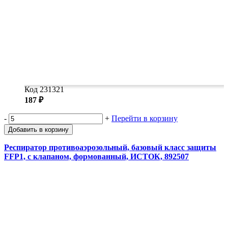
Код 231321
187 ₽
-
+
Перейти в корзину
Добавить в корзину
Респиратор противоаэрозольный, базовый класс защиты
FFP1, с клапаном, формованный, ИСТОК, 892507