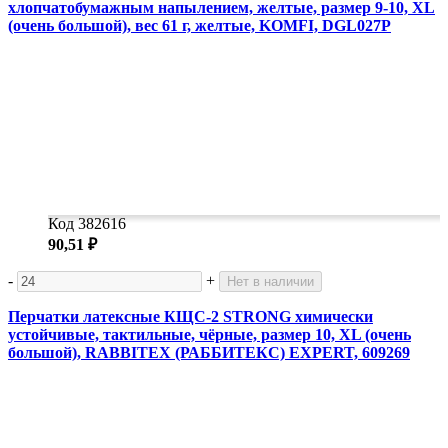
хлопчатобумажным напылением, желтые, размер 9-10, XL
(очень большой), вес 61 г, желтые, KOMFI, DGL027P
Код 382616
90,51 ₽
-
+
Нет в наличии
Перчатки латексные КЩС-2 STRONG химически
устойчивые, тактильные, чёрные, размер 10, XL (очень
большой), RABBITEX (РАББИТЕКС) EXPERT, 609269