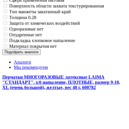
Сфера применения
бытовая
Поверхность области захвата
текстурированная
Тип манжеты
закатанный край
Толщина
0.28
Защита от
химических воздействий
Одноразовые
нет
Опудренные
нет
Подкладка
хлопковое напыление
Материал покрытия
нет
Подобрать аналоги
Аналоги
Мы рекомендуем
Перчатки МНОГОРАЗОВЫЕ латексные LAIMA
"СТАНДАРТ", х/б напыление, ПЛОТНЫЕ, размер 9-10,
XL (очень большой), желтые, вес 48 г, 600782