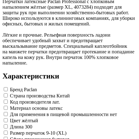
Перчатки латексные Paclan Professional с хлопковым
Замки прочие
напылением жёлтые (размер XL, 4073284) подходят для
Ящики для инструментов
защиты рук при выполнении хозяйственнo-бытовых работ.
Пленки солнцезащитные для окон
Широко используются в клининговых компаниях, для уборки
Все товары раздела
«Хозтовары»
офисных, бытовых и жилых помещений.
Лёгкие и прочные. Рельефная поверхность ладони
обеспечивает удобный захват и предотвращает
выскальзывание предметов. Специальный каплеотбойник
на манжете перчатки предотвращает протекание и попадание
капель на кожу рук. Внутри перчаток 100% хлопковое
напыление.
Характеристики
Бренд
Paclan
Страна производства
Китай
Код производителя
лат.
Материал основы
латекс
Для применения в пищевой промышленности
нет
Цвет
жёлтый
Длина
300
Размер перчаток
9-10 (XL)