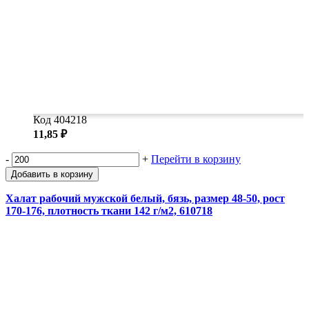
Код 404218
11,85 ₽
-
+
Перейти в корзину
Добавить в корзину
Халат рабочий мужской белый, бязь, размер 48-50, рост
170-176, плотность ткани 142 г/м2, 610718