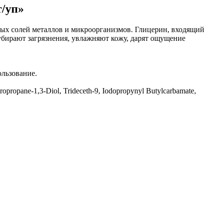
/уп»
лых солей металлов и микроорганизмов. Глицерин, входящий
о убирают загрязнения, увлажняют кожу, дарят ощущение
льзование.
opropane-1,3-Diol, Trideceth-9, Iodopropynyl Butylcarbamate,