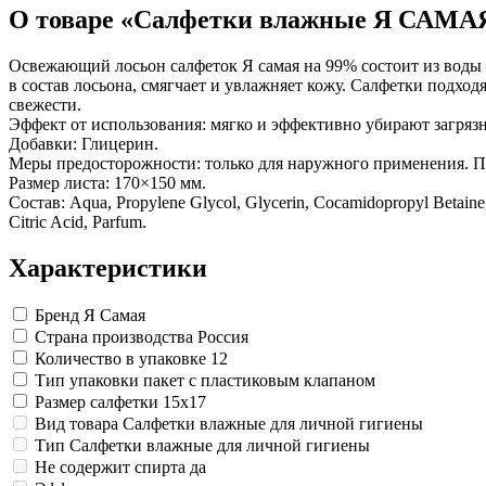
Изделия для медицинских отходов
Картон грунтованный для художественн
Замки прочие
О товаре «Салфетки влажные Я САМАЯ
Инструменты и аксессуары для графики
Ящики для инструментов
Мешки для мусора медицинские
Материалы для творчества
Пленки солнцезащитные для окон
Контейнеры для медицинских отходов
Все товары раздела
Все товары раздела
Проволока синельная (пушистая)
«Хозтовары»
«Медицина, спецодежда и
Освежающий лосьон салфеток Я самая на 99% состоит из воды 
Цветная пористая резина и пластик
в состав лосьона, смягчает и увлажняет кожу. Салфетки подход
Фетр
свежести.
Все товары раздела
«Для учебы и творчества»
Эффект от использования: мягко и эффективно убирают загрязн
Добавки: Глицерин.
Меры предосторожности: только для наружного применения. П
Размер листа: 170×150 мм.
Состав: Aqua, Propylene Glycol, Glycerin, Cocamidopropyl Betaine,
Citric Acid, Parfum.
Характеристики
Бренд
Я Самая
Страна производства
Россия
Количество в упаковке
12
Тип упаковки
пакет с пластиковым клапаном
Размер салфетки
15x17
Вид товара
Салфетки влажные для личной гигиены
Тип
Салфетки влажные для личной гигиены
Не содержит спирта
да