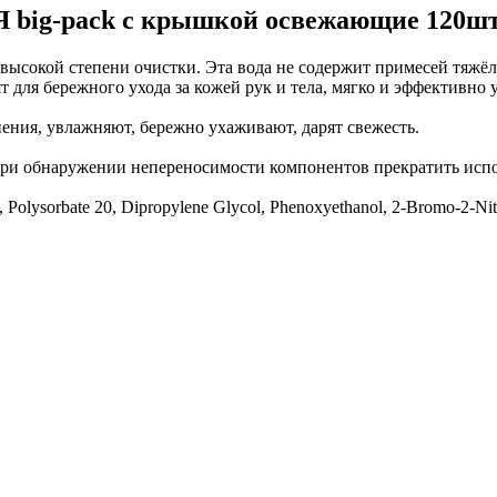
ых работ
 big-pack с крышкой освежающие 120шт
 безопасность»
высокой степени очистки. Эта вода не содержит примесей тяжё
ят для бережного ухода за кожей рук и тела, мягко и эффективн
ения, увлажняют, бережно ухаживают, дарят свежесть.
ри обнаружении непереносимости компонентов прекратить испо
 Polysorbate 20, Dipropylene Glycol, Phenoxyethanol, 2-Bromo-2-Nitr