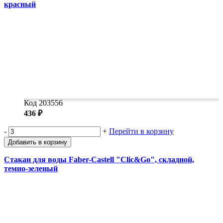
красный
Код 203556
436 ₽
-
+
Перейти в корзину
Добавить в корзину
Стакан для воды Faber-Castell "Clic&Go", складной,
темно-зеленый