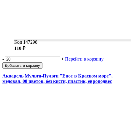
Код 147298
110 ₽
-
+
Перейти в корзину
Добавить в корзину
Акварель Мульти-Пульти "Енот в Красном море",
медовая, 08 цветов, без кисти, пластик, европодвес