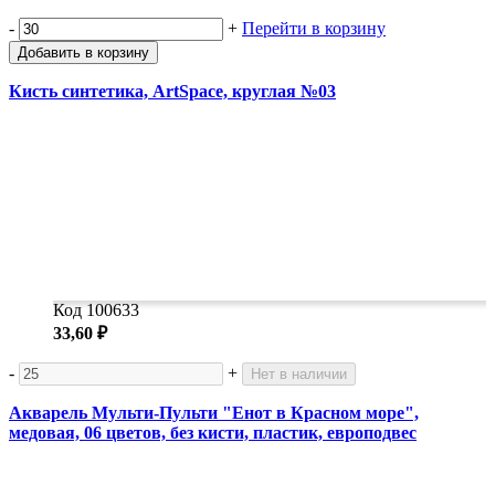
-
+
Перейти в корзину
Добавить в корзину
Кисть синтетика, ArtSpace, круглая №03
Код 100633
33,60 ₽
-
+
Нет в наличии
Акварель Мульти-Пульти "Енот в Красном море",
медовая, 06 цветов, без кисти, пластик, европодвес