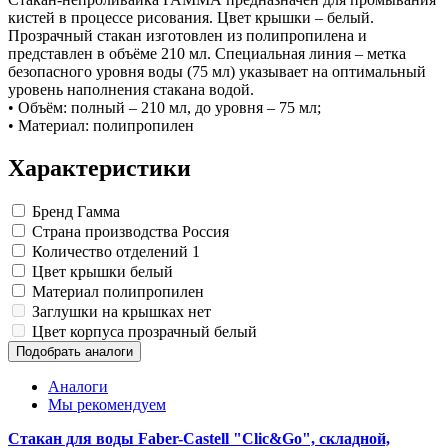
Замки прочие
кистей в процессе рисования. Цвет крышки – белый.
Ящики для инструментов
Прозрачный стакан изготовлен из полипропилена и
Пленки солнцезащитные для окон
представлен в объёме 210 мл. Специальная линия – метка
Все товары раздела
«Хозтовары»
безопасного уровня воды (75 мл) указывает на оптимальный
уровень наполнения стакана водой.
• Объём: полный – 210 мл, до уровня – 75 мл;
• Материал: полипропилен
Характеристики
Бренд
Гамма
Страна производства
Россия
Количество отделений
1
Цвет крышки
белый
Материал
полипропилен
Заглушки на крышках
нет
Цвет корпуса
прозрачный белый
Подобрать аналоги
Аналоги
Мы рекомендуем
Стакан для воды Faber-Castell "Clic&Go", складной,