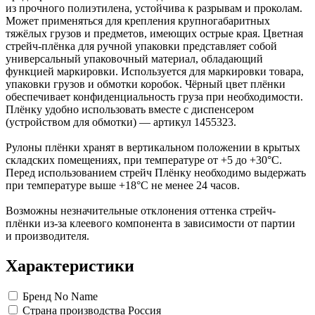
Замки прочие
из прочного полиэтилена, устойчива к разрывам и проколам.
Ящики для инструментов
Может применяться для крепления крупногабаритных
Пленки солнцезащитные для окон
тяжёлых грузов и предметов, имеющих острые края. Цветная
Все товары раздела
«Хозтовары»
стрейч-плёнка для ручной упаковки представляет собой
универсальный упаковочный материал, обладающий
функцией маркировки. Используется для маркировки товара,
упаковки грузов и обмотки коробок. Чёрный цвет плёнки
обеспечивает конфиденциальность груза при необходимости.
Плёнку удобно использовать вместе с диспенсером
(устройством для обмотки) — артикул 1455323.
Рулоны плёнки хранят в вертикальном положении в крытых
складских помещениях, при температуре от +5 до +30°С.
Перед использованием стрейч Плёнку необходимо выдержать
при температуре выше +18°С не менее 24 часов.
Возможны незначительные отклонения оттенка стрейч-
плёнки из-за клеевого компонента в зависимости от партии
и производителя.
Характеристики
Бренд
No Name
Страна производства
Россия