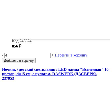
Код 243824
856 ₽
-
+
Перейти в корзину
Добавить в корзину
Ночник / детский светильник / LED лампа "Вселенная" 16
цветов, d=15 см, с пультом, DASWERK (ДАСВЕРК),
237953