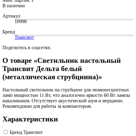
Мин. партия: 1
Замки прочие
В наличии
Ящики для инструментов
Пленки солнцезащитные для окон
Артикул
Все товары раздела
«Хозтовары»
10998
Бренд
Трансвит
Поделитесь в соцсетях:
О товаре «Светильник настольный
Трансвит Дельта белый
(металлическая струбциина)»
Настольный светильник на струбцине для люминесцентных
ламп мощностью 11 Вт, что аналогично яркости 60 Вт лампы
накаливания. Отсутствует акустический шум и мерцание.
Рекомендован для работы за компьютером.
Характеристики
Бренд
Трансвит