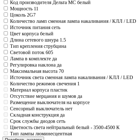
Код производителя
Дельта МС белый
Мощность
11
Цоколь
2G7
Количество ламп
сменная лампа накаливания / КЛЛ / LED
Источник питания
сеть
Цвет корпуса
белый
Длина сетевого шнура
1.5
Тип крепления
струбцина
Световой поток
605
Лампа в комплекте
да
Регулировка наклона
да
Максимальная высота
70
Источник света
сменная лампа накаливания / КЛЛ / LED
Количество режимов свечения
1
Материал корпуса
пластик
Отсутствие мерцания и шумов
да
Размещение выключателя
на корпусе
Сенсорный выключатель
нет
Складная конструкция
да
Срок службы диодов
сеть
Цветность света
нейтральный белый - 3500-4500 К
Тип лампы
люминесцентная
Подобрать аналоги