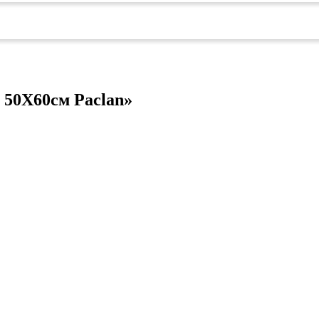
ых работ
 безопасность»
 50Х60см Paclan»