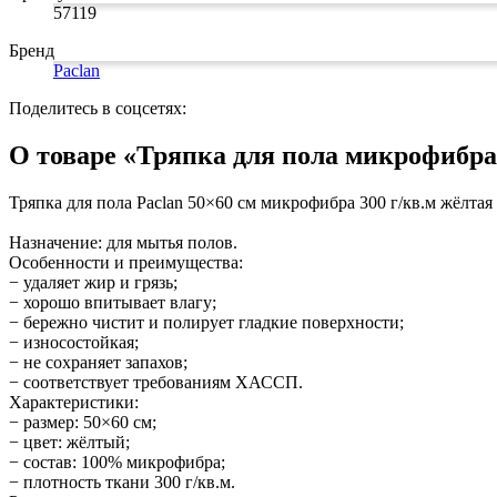
Изделия для медицинских отходов
Картон грунтованный для художественн
Замки прочие
57119
Инструменты и аксессуары для графики
Ящики для инструментов
Мешки для мусора медицинские
Материалы для творчества
Пленки солнцезащитные для окон
Контейнеры для медицинских отходов
Бренд
Все товары раздела
Все товары раздела
Проволока синельная (пушистая)
«Хозтовары»
«Медицина, спецодежда и
Paclan
Цветная пористая резина и пластик
Фетр
Поделитесь в соцсетях:
Все товары раздела
«Для учебы и творчества»
О товаре «Тряпка для пола микрофибра
Тряпка для пола Paclan 50×60 см микрофибра 300 г/кв.м жёлтая
Назначение: для мытья полов.
Особенности и преимущества:
− удаляет жир и грязь;
− хорошо впитывает влагу;
− бережно чистит и полирует гладкие поверхности;
− износостойкая;
− не сохраняет запахов;
− соответствует требованиям ХАССП.
Характеристики:
− размер: 50×60 см;
− цвет: жёлтый;
− состав: 100% микрофибра;
− плотность ткани 300 г/кв.м.