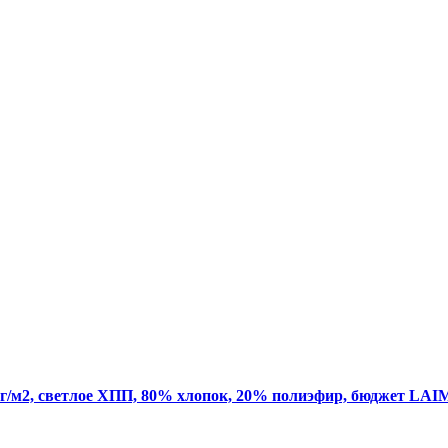
г/м2, светлое ХПП, 80% хлопок, 20% полиэфир, бюджет LAIM