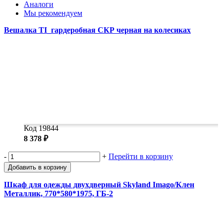
Замки прочие
Аналоги
Ящики для инструментов
Мы рекомендуем
Пленки солнцезащитные для окон
Вешалка TI_гардеробная СКР черная на колесиках
Все товары раздела
«Хозтовары»
Код 19844
8 378 ₽
-
+
Перейти в корзину
Добавить в корзину
Шкаф для одежды двухдверный Skyland Imago/Клен
Металлик, 770*580*1975, ГБ-2