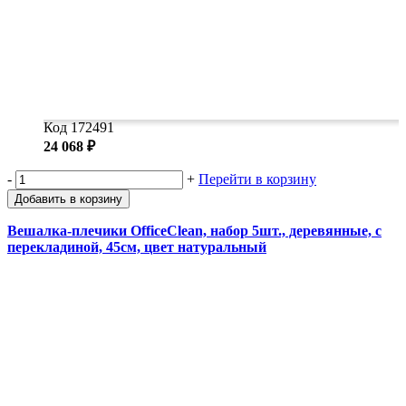
Код 172491
24 068 ₽
-
+
Перейти в корзину
Добавить в корзину
Вешалка-плечики OfficeClean, набор 5шт., деревянные, с
перекладиной, 45см, цвет натуральный