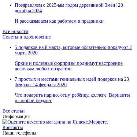
Ящики, боксы и корзины
Поздравляем с 2025-ым годом деревянной Змеи!
28
универсальные
декабря 2024
Замки прочие
Ящики для инструментов
И рассказываем как работаем в праздники
Пленки солнцезащитные для окон
Все товары раздела
«Хозтовары»
Все новости
Советы и вдохновение
5 подарков на 8 марта, которые обязательно порадуют
2
марта 2020
Яркие и полезные сюрпризы поднимут настроение
девочкам любых возрастов
7 простых и местами гениальных идей подарков на 23
февраля
14 февраля 2020
Что подарить парню, отцу, ребёнку, коллеге. Варианты
на любой бюджет
Все статьи
Информация
Контакты
Наши телефоны: