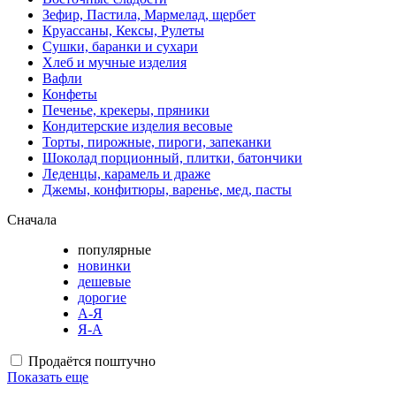
Зефир, Пастила, Мармелад, щербет
Круассаны, Кексы, Рулеты
Сушки, баранки и сухари
Хлеб и мучные изделия
Вафли
Конфеты
Печенье, крекеры, пряники
Кондитерские изделия весовые
Торты, пирожные, пироги, запеканки
Шоколад порционный, плитки, батончики
Леденцы, карамель и драже
Джемы, конфитюры, варенье, мед, пасты
Сначала
популярные
новинки
дешевые
дорогие
А-Я
Я-А
Продаётся поштучно
Показать еще