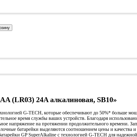
коврами
оты
едений
оры бактерицидные
ки
рзину
и кафе
овары»
онетницы
ары для торговли»
лей
ел
уда»
си
дстилки
AAA (LR03) 24A алкалиновая, SB10»
 технологией G-TECH, которые обеспечивают до 50%* больше мо
ары
ительное время службы ваших устройств. Благодаря использова
ьное напряжение на протяжении продолжительного времени. Зап
елочные батарейки выделяются соотношением цены и качества и 
ков
е
батарейки GP SuperAlkaline с технологией G-TECH для надежной