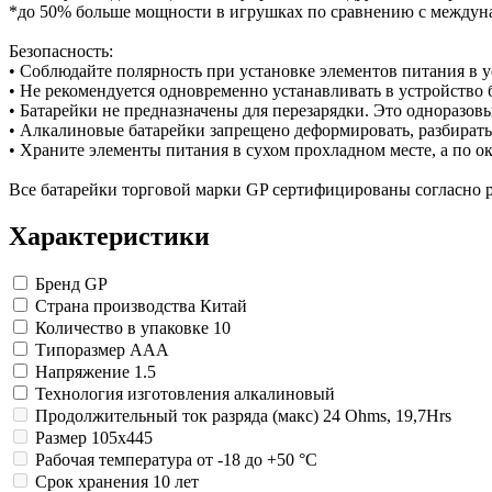
Изделия для медицинских отходов
Картон грунтованный для художественн
Замки прочие
*до 50% больше мощности в игрушках по сравнению с междун
Инструменты и аксессуары для графики
Ящики для инструментов
Мешки для мусора медицинские
Материалы для творчества
Пленки солнцезащитные для окон
Контейнеры для медицинских отходов
Безопасность:
Все товары раздела
Все товары раздела
Проволока синельная (пушистая)
«Хозтовары»
«Медицина, спецодежда и
• Соблюдайте полярность при установке элементов питания в у
Цветная пористая резина и пластик
• Не рекомендуется одновременно устанавливать в устройство
Фетр
• Батарейки не предназначены для перезарядки. Это одноразовы
Все товары раздела
«Для учебы и творчества»
• Алкалиновые батарейки запрещено деформировать, разбирать и
• Храните элементы питания в сухом прохладном месте, а по о
Все батарейки торговой марки GP сертифицированы согласно 
Характеристики
Бренд
GP
Страна производства
Китай
Количество в упаковке
10
Типоразмер
AAA
Напряжение
1.5
Технология изготовления
алкалиновый
Продолжительный ток разряда (макс)
24 Ohms, 19,7Нrs
Размер
105x445
Рабочая температура
от -18 до +50 °C
Срок хранения
10 лет