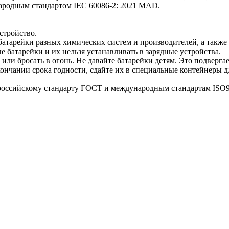
ых работ
ародным стандартом IEC 60086-2: 2021 MAD.
 безопасность»
стройство.
 батарейки разных химических систем и производителей, а такж
е батарейки и их нельзя устанавливать в зарядные устройства.
ли бросать в огонь. Не давайте батарейки детям. Это подвергае
кончании срока годности, сдайте их в специальные контейнеры 
российскому стандарту ГОСТ и международным стандартам ISO9