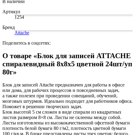
В наличии
Коврики на стол прочие
живописи
антисептики
Знаки запрещающие
Все товары раздела
Нити, шпагаты и иглы
Карандаши художественные
Знаки по электробезопасности
«Канцтовары»
Артикул
Кисти художественные
Иглы для прошивки документов
Знаки предписывающие
1254
Краски художественные
Нити и ленты
Знаки предупреждающие
Мольберты, холсты, этюдники
Шпагаты и проволока
Знаки эвакуационные
Бренд
Пастель, сангина, уголь, сепия
Станки и иглы для архивного
Знаки пожарной безопасности
Attache
Линеры, роллеры, ручки для графики
переплета
Конусы сигнальные
Пакеты упаковочные
Медицинское белье и покрытия
Профессиональные наборы для
Поделитесь в соцсетях:
художников
Пакеты майка
Одноразовые простыни, покрытия и
Картон грунтованный для
Пакеты с замком (Zip-Lock)
подстилки
О товаре «Блок для записей ATTACHE
Медицинские товары
художественных работ
Пакеты с петлевой и вырубной ручкой
Инструменты и аксессуары для
Пакеты вакуумные
Расходные материалы для мед. техники
спиралевидный 8х8х5 цветной 24шт/уп
графики
Пакеты бумажные
Ортопедические товары
80г»
Материалы для творчества
Пакеты фасовочные
Расходные материалы для
Фольга и бумага для выпечки
Проволока синельная (пушистая)
стерилизации
Инъекционные средства
Цветная пористая резина и пластик
Рукав для запекания
Блок для записей Attache предназначен для работы в офисе
Фетр
Фольга пищевая
Салфетки инъекционные
или дома, для рабочих процессов и повседневных задач,
Все товары раздела
Бумага для выпечки
Иглы и шприцы
«Для учебы и
а также полезен при проведении совещаний, обучений,
творчества»
Самоклеющиеся крючки и полоски
Изделия для медицинских отходов
мозговых штурмов. Идеально подходит для работников офиса.
Самоклеящиеся легкоудаляемые
Мешки для мусора медицинские
Поможет в решении творческих задач.
аксессуары
Контейнеры для медицинских отходов
Блок высотой 5 см сложен в виде спирали из квадратных
Хозяйственные принадлежности
Все товары раздела
«Медицина, спецодежда
листов размером 8×8 см. Листы не склеены между собой.
и безопасность»
Мешки для мусора
Листы изготовлены из высококачественной офсетной бумаги
Ящики, боксы и корзины
плотность белой бумаги 80 г/м2, плотность цветной бумаги
универсальные
100 г/кв.м. В блоке представлены листы трех цветов: белого,