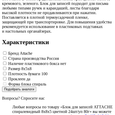
Замки прочие
кремового, зеленого. Блок для записей подходит для письма
Ящики для инструментов
любыми типами ручек и карандашей, листы благодаря
Пленки солнцезащитные для окон
высокой плотности не продавливаются при нажатии.
Все товары раздела
«Хозтовары»
Поставляется в плотной термоусадочной пленке,
защищающей при транспортировке. Для повышения удобства
рекомендуется использование в пластиковых подставках
и настольных органайзерах.
Характеристики
Бренд
Attache
Страна производства
Россия
Наличие пластикового бокса
нет
Размер
8x5x8
Плотность бумаги
100
Проклеен
да
Форма блока
спираль
Подобрать аналоги
Вопросы? Спросите нас
Любые вопросы по товару «Блок для записей ATTACHE
спиралевидный 8х8х5 цветной 24шт/уп 80г» вы можете