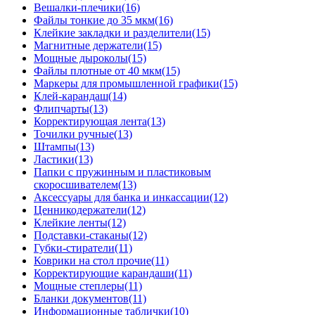
Вешалки-плечики
(16)
Файлы тонкие до 35 мкм
(16)
Клейкие закладки и разделители
(15)
Магнитные держатели
(15)
Мощные дыроколы
(15)
Файлы плотные от 40 мкм
(15)
Маркеры для промышленной графики
(15)
Клей-карандаш
(14)
Флипчарты
(13)
Корректирующая лента
(13)
Точилки ручные
(13)
Штампы
(13)
Ластики
(13)
Папки с пружинным и пластиковым
скоросшивателем
(13)
Аксессуары для банка и инкассации
(12)
Ценникодержатели
(12)
Клейкие ленты
(12)
Подставки-стаканы
(12)
Губки-стиратели
(11)
Коврики на стол прочие
(11)
Корректирующие карандаши
(11)
Мощные степлеры
(11)
Бланки документов
(11)
Информационные таблички
(10)