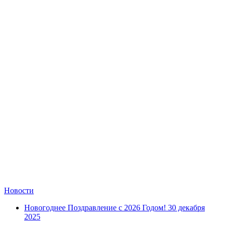
Замки прочие
Ящики для инструментов
Пленки солнцезащитные для окон
Все товары раздела
«Хозтовары»
Новости
Новогоднее Поздравление с 2026 Годом!
30 декабря
2025