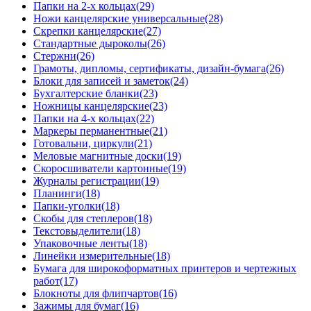
Папки на 2-х кольцах
(29)
Ножи канцелярские универсальные
(28)
Скрепки канцелярские
(27)
Стандартные дыроколы
(26)
Стержни
(26)
Грамоты, дипломы, сертификаты, дизайн-бумага
(26)
Блоки для записей и заметок
(24)
Бухгалтерские бланки
(23)
Ножницы канцелярские
(23)
Папки на 4-х кольцах
(22)
Маркеры перманентные
(21)
Готовальни, циркули
(21)
Меловые магнитные доски
(19)
Скоросшиватели картонные
(19)
Журналы регистрации
(19)
Планинги
(18)
Папки-уголки
(18)
Скобы для степлеров
(18)
Текстовыделители
(18)
Упаковочные ленты
(18)
Линейки измерительные
(18)
Бумага для широкоформатных принтеров и чертежных
работ
(17)
Блокноты для флипчартов
(16)
Зажимы для бумаг
(16)