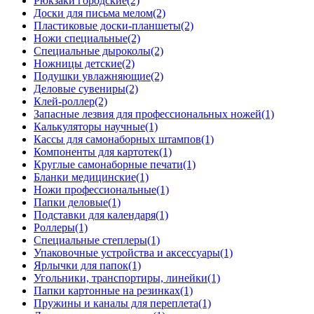
Рюкзаки городские
(2)
Доски для письма мелом
(2)
Пластиковые доски-планшеты
(2)
Ножи специальные
(2)
Специальные дыроколы
(2)
Ножницы детские
(2)
Подушки увлажняющие
(2)
Деловые сувениры
(2)
Клей-роллер
(2)
Запасные лезвия для профессиональных ножей
(1)
Калькуляторы научные
(1)
Кассы для самонаборных штампов
(1)
Компоненты для картотек
(1)
Круглые самонаборные печати
(1)
Бланки медицинские
(1)
Ножи профессиональные
(1)
Папки деловые
(1)
Подставки для календаря
(1)
Роллеры
(1)
Специальные степлеры
(1)
Упаковочные устройства и аксессуары
(1)
Ярлычки для папок
(1)
Угольники, транспортиры, линейки
(1)
Папки картонные на резинках
(1)
Пружины и каналы для переплета
(1)