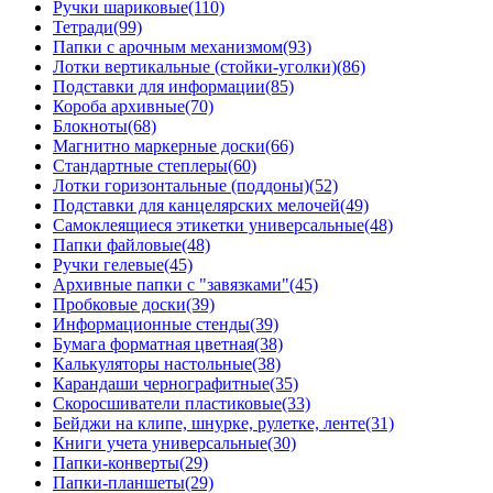
Ручки шариковые
(110)
Тетради
(99)
Папки с арочным механизмом
(93)
Лотки вертикальные (стойки-уголки)
(86)
Подставки для информации
(85)
Короба архивные
(70)
Блокноты
(68)
Магнитно маркерные доски
(66)
Стандартные степлеры
(60)
Лотки горизонтальные (поддоны)
(52)
Подставки для канцелярских мелочей
(49)
Самоклеящиеся этикетки универсальные
(48)
Папки файловые
(48)
Ручки гелевые
(45)
Архивные папки с "завязками"
(45)
Пробковые доски
(39)
Информационные стенды
(39)
Бумага форматная цветная
(38)
Калькуляторы настольные
(38)
Карандаши чернографитные
(35)
Скоросшиватели пластиковые
(33)
Бейджи на клипе, шнурке, рулетке, ленте
(31)
Книги учета универсальные
(30)
Папки-конверты
(29)
Папки-планшеты
(29)