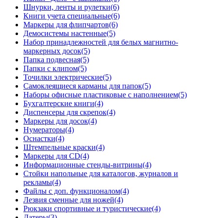
Шнурки, ленты и рулетки
(6)
Книги учета специальные
(6)
Маркеры для флипчартов
(6)
Демосистемы настенные
(5)
Набор принадлежностей для белых магнитно-
маркерных досок
(5)
Папка подвесная
(5)
Папки с клипом
(5)
Точилки электрические
(5)
Самоклеящиеся карманы для папок
(5)
Наборы офисные пластиковые с наполнением
(5)
Бухгалтерские книги
(4)
Диспенсеры для скрепок
(4)
Маркеры для досок
(4)
Нумераторы
(4)
Оснастки
(4)
Штемпельные краски
(4)
Маркеры для СD
(4)
Информационные стенды-витрины
(4)
Стойки напольные для каталогов, журналов и
рекламы
(4)
Файлы с доп. функционалом
(4)
Лезвия сменные для ножей
(4)
Рюкзаки спортивные и туристические
(4)
Датеры
(3)