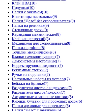
Клей ПВА
(10)
Подушки
(10)
Папки с зажимом
(10)
Визитницы настольные
(9)
Папки "Дело" без скоросшивателя
(9)
Папки на резинках
(9)
Стеклянные доски
(9)
Карандаши механические
(8)
Клей канцелярский
(8)
Механизмы для скоросшивателя
(8)
Папки-портфели
(8)
Точилки механические
(8)
Бланки самокопирующие
(7)
Демосистемы настольные
(7)
Корректирующая жидкость
(7)
Рекламные стойки
(7)
Ручки на подставке
(7)
Настольные наборы из металла
(7)
Бейджи на булавке
(7)
Разделители листов с индексами
(7)
Разделители листов/полоски
(7)
Алфавитные и записные книжки
(6)
Кнопки, булавки для пробковых досок
(6)
Папки архивные для переплета
(6)
Папки "Дело" с завязками
(6)