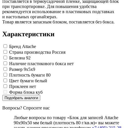
Поставляется в термоусадочной пленке, защищающей блок
Замки прочие
при транспортировке. Для повышения удобства
Ящики для инструментов
рекомендуется использование в пластиковых подставках
Пленки солнцезащитные для окон
и настольных органайзерах.
Все товары раздела
«Хозтовары»
Товар является запасным блоком, поставляется без бокса.
Характеристики
Бренд
Attache
Страна производства
Россия
Белизна
92
Наличие пластикового бокса
нет
Размер
9x5x9
Плотность бумаги
80
Цвет бумаги
белый
Проклеен
нет
Форма блока
куб
Подобрать аналоги
Вопросы? Спросите нас
Любые вопросы по товару «Блок для записей Attache
90x90x50 мм белый (плотность 80 г/кв.м)» вы можете
задать нашим продавцам по телефонам
+7 (495) 215-28-