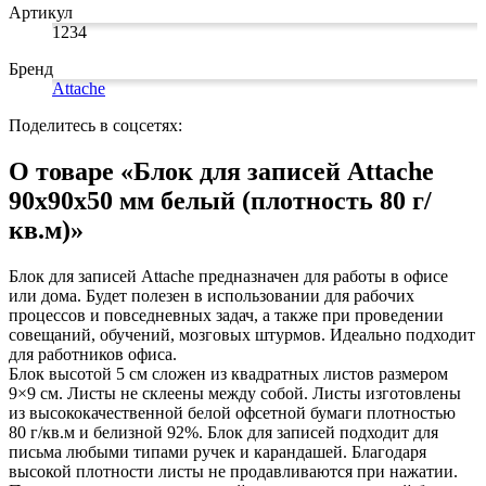
Коврики на стол прочие
Карандаши художественные
антисептики
Знаки запрещающие
Артикул
Все товары раздела
Нити, шпагаты и иглы
Кисти художественные
Знаки по электробезопасности
«Канцтовары»
1234
Краски художественные
Иглы для прошивки документов
Знаки предписывающие
Мольберты, холсты, этюдники
Нити и ленты
Знаки предупреждающие
Бренд
Пастель, сангина, уголь, сепия
Шпагаты и проволока
Знаки эвакуационные
Attache
Линеры, роллеры, ручки для графики
Станки и иглы для архивного
Знаки пожарной безопасности
Профессиональные наборы для
переплета
Конусы сигнальные
Поделитесь в соцсетях:
Пакеты упаковочные
Медицинское белье и покрытия
художников
Картон грунтованный для
Пакеты майка
Одноразовые простыни, покрытия и
О товаре «Блок для записей Attache
художественных работ
Пакеты с замком (Zip-Lock)
подстилки
90x90x50 мм белый (плотность 80 г/
Медицинские товары
Инструменты и аксессуары для
Пакеты с петлевой и вырубной ручкой
графики
Пакеты вакуумные
Расходные материалы для мед. техники
кв.м)»
Материалы для творчества
Пакеты бумажные
Ортопедические товары
Проволока синельная (пушистая)
Пакеты фасовочные
Расходные материалы для
Блок для записей Attache предназначен для работы в офисе
Фольга и бумага для выпечки
Цветная пористая резина и пластик
стерилизации
или дома. Будет полезен в использовании для рабочих
Инъекционные средства
Фетр
Рукав для запекания
процессов и повседневных задач, а также при проведении
Все товары раздела
Фольга пищевая
Салфетки инъекционные
«Для учебы и
совещаний, обучений, мозговых штурмов. Идеально подходит
творчества»
Бумага для выпечки
Иглы и шприцы
для работников офиса.
Самоклеющиеся крючки и полоски
Изделия для медицинских отходов
Блок высотой 5 см сложен из квадратных листов размером
Самоклеящиеся легкоудаляемые
Мешки для мусора медицинские
9×9 см. Листы не склеены между собой. Листы изготовлены
аксессуары
Контейнеры для медицинских отходов
из высококачественной белой офсетной бумаги плотностью
Хозяйственные принадлежности
Все товары раздела
«Медицина, спецодежда
80 г/кв.м и белизной 92%. Блок для записей подходит для
и безопасность»
Мешки для мусора
письма любыми типами ручек и карандашей. Благодаря
Ящики, боксы и корзины
высокой плотности листы не продавливаются при нажатии.
универсальные