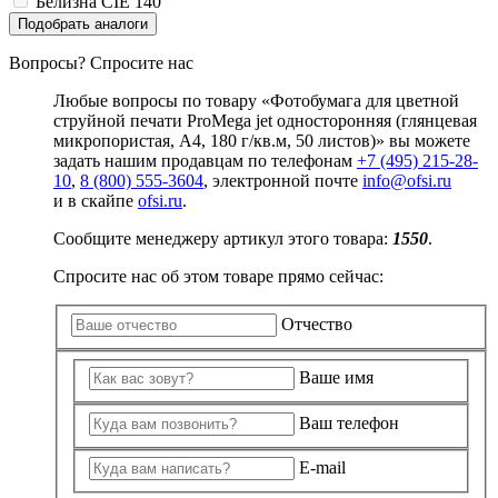
Белизна CIE
140
Замки прочие
Подобрать аналоги
Ящики для инструментов
Пленки солнцезащитные для окон
Вопросы? Спросите нас
Все товары раздела
«Хозтовары»
Любые вопросы по товару «Фотобумага для цветной
струйной печати ProMega jet односторонняя (глянцевая
микропористая, А4, 180 г/кв.м, 50 листов)» вы можете
задать нашим продавцам по телефонам
+7 (495) 215-28-
10
,
8 (800) 555-3604
, электронной почте
info@ofsi.ru
и в скайпе
ofsi.ru
.
Сообщите менеджеру артикул этого товара:
1550
.
Спросите нас об этом товаре прямо сейчас:
Отчество
Ваше имя
Ваш телефон
E-mail