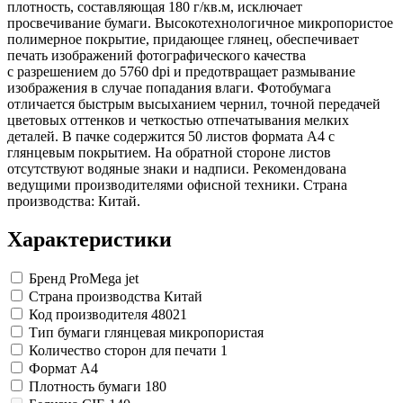
Коврики на стол прочие
Карандаши художественные
антисептики
Знаки запрещающие
плотность, составляющая 180 г/кв.м, исключает
Все товары раздела
Нити, шпагаты и иглы
Кисти художественные
Знаки по электробезопасности
«Канцтовары»
просвечивание бумаги. Высокотехнологичное микропористое
Краски художественные
Иглы для прошивки документов
Знаки предписывающие
полимерное покрытие, придающее глянец, обеспечивает
Мольберты, холсты, этюдники
Нити и ленты
Знаки предупреждающие
печать изображений фотографического качества
Пастель, сангина, уголь, сепия
Шпагаты и проволока
Знаки эвакуационные
c разрешением до 5760 dрi и предотвращает размывание
Линеры, роллеры, ручки для графики
Станки и иглы для архивного
Знаки пожарной безопасности
изображения в случае попадания влаги. Фотобумага
Профессиональные наборы для
переплета
Конусы сигнальные
отличается быстрым высыханием чернил, точной передачей
Пакеты упаковочные
Медицинское белье и покрытия
художников
цветовых оттенков и четкостью отпечатывания мелких
Картон грунтованный для
Пакеты майка
Одноразовые простыни, покрытия и
деталей. В пачке содержится 50 листов формата A4 c
художественных работ
Пакеты с замком (Zip-Lock)
подстилки
глянцевым покрытием. На обратной стороне листов
Медицинские товары
Инструменты и аксессуары для
Пакеты с петлевой и вырубной ручкой
отсутствуют водяные знаки и надписи. Рекомендована
графики
Пакеты вакуумные
Расходные материалы для мед. техники
ведущими производителями офисной техники. Страна
Материалы для творчества
Пакеты бумажные
Ортопедические товары
производства: Китай.
Проволока синельная (пушистая)
Пакеты фасовочные
Расходные материалы для
Фольга и бумага для выпечки
Цветная пористая резина и пластик
стерилизации
Характеристики
Инъекционные средства
Фетр
Рукав для запекания
Все товары раздела
Фольга пищевая
Салфетки инъекционные
«Для учебы и
Бренд
ProMega jet
творчества»
Бумага для выпечки
Иглы и шприцы
Самоклеющиеся крючки и полоски
Изделия для медицинских отходов
Страна производства
Китай
Самоклеящиеся легкоудаляемые
Мешки для мусора медицинские
Код производителя
48021
аксессуары
Контейнеры для медицинских отходов
Тип бумаги
глянцевая микропористая
Хозяйственные принадлежности
Все товары раздела
«Медицина, спецодежда
Количество сторон для печати
1
и безопасность»
Мешки для мусора
Формат
A4
Ящики, боксы и корзины
Плотность бумаги
180
универсальные